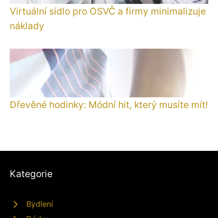
Virtuální sídlo pro OSVČ a firmy minimalizuje
náklady
Dřevěné hodinky: Módní hit, který musíte mít!
Kategorie
Bydlení