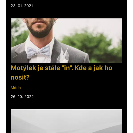
23. 01. 2021
Motýlek je stále "in". Kde a jak ho
nosit?
Móda
26. 10. 2022