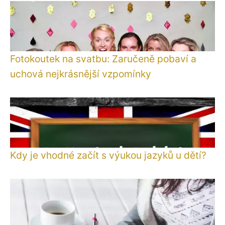
Fotokoutek na svatbu: Zaručeně pobaví a
uchová nejkrásnější vzpomínky
Kdy je vhodné začít s výukou jazyků u dětí?