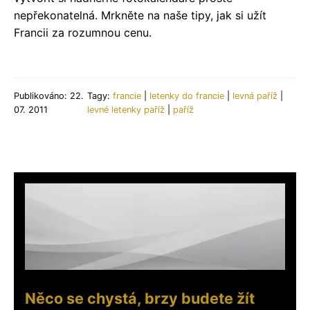
nepřekonatelná. Mrkněte na naše tipy, jak si užít
Francii za rozumnou cenu.
Publikováno: 22.
Tagy:
francie
|
letenky do francie
|
levná paříž
|
07. 2011
levné letenky paříž
|
paříž
Něco se chystá, brzy budete žít