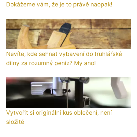
Dokážeme vám, že je to právě naopak!
Nevíte, kde sehnat vybavení do truhlářské
dílny za rozumný peníz? My ano!
Vytvořit si originální kus oblečení, není
složité