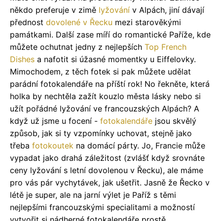
někdo preferuje v zimě
lyžování
v Alpách, jiní dávají
přednost
dovolené v Řecku
mezi starověkými
památkami. Další zase míří do romantické Paříže, kde
můžete ochutnat jedny z nejlepších
Top French
Dishes
a nafotit si úžasné momentky u Eiffelovky.
Mimochodem, z těch fotek si pak můžete udělat
parádní fotokalendáře na příští rok! No řekněte, která
holka by nechtěla zažít kouzlo města lásky nebo si
užít pořádné lyžování ve francouzských Alpách? A
když už jsme u focení -
fotokalendáře
jsou skvělý
způsob, jak si ty vzpomínky uchovat, stejně jako
třeba
fotokoutek
na domácí párty. Jo, Francie může
vypadat jako drahá záležitost (zvlášť když srovnáte
ceny lyžování s letní dovolenou v Řecku), ale máme
pro vás pár vychytávek, jak ušetřit. Jasně že Řecko v
létě je super, ale na jarní výlet je Paříž s těmi
nejlepšími francouzskými specialitami a možností
vytvořit si nádherné fotokalendáře prostě