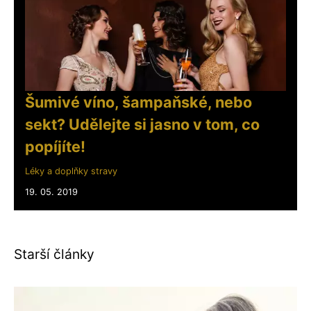
Šumivé víno, šampaňské, nebo
sekt? Udělejte si jasno v tom, co
popíjíte!
Léky a doplňky stravy
19. 05. 2019
Starší články