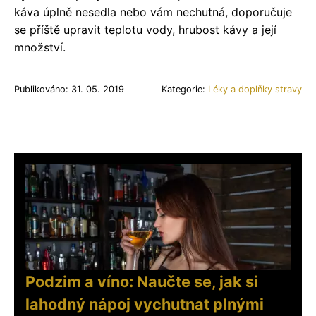
káva úplně nesedla nebo vám nechutná, doporučuje
se příště upravit teplotu vody, hrubost kávy a její
množství.
Publikováno: 31. 05. 2019
Kategorie:
Léky a doplňky stravy
Podzim a víno: Naučte se, jak si
lahodný nápoj vychutnat plnými