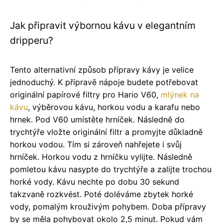
Jak připravit výbornou kávu v elegantním
dripperu?
Tento alternativní způsob přípravy kávy je velice
jednoduchý. K přípravě nápoje budete potřebovat
originální papírové filtry pro Hario V60,
mlýnek na
kávu
, výběrovou kávu, horkou vodu a karafu nebo
hrnek. Pod V60 umístěte hrníček. Následně do
trychtýře vložte originální filtr a promyjte důkladně
horkou vodou. Tím si zároveň nahřejete i svůj
hrníček. Horkou vodu z hrníčku vylijte. Následně
pomletou kávu nasypte do trychtýře a zalijte trochou
horké vody. Kávu nechte po dobu 30 sekund
takzvaně rozkvést. Poté doléváme zbytek horké
vody, pomalým krouživým pohybem. Doba přípravy
by se měla pohybovat okolo 2,5 minut. Pokud vám