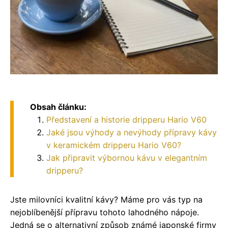
Obsah článku:
Představení a historie dripperu Hario V60
Jaké jsou výhody a nevýhody přípravy kávy
v keramickém dripperu Hario V60?
Jak připravit výbornou kávu v elegantním
dripperu?
Jste milovníci kvalitní kávy? Máme pro vás typ na
nejoblíbenější přípravu tohoto lahodného nápoje.
Jedná se o alternativní způsob známé japonské firmy