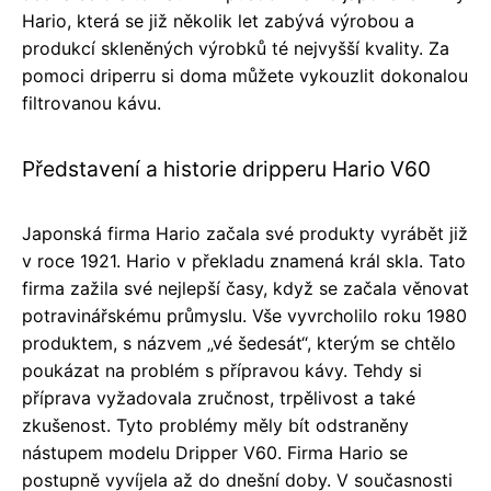
Hario, která se již několik let zabývá výrobou a
produkcí skleněných výrobků té nejvyšší kvality. Za
pomoci driperru si doma můžete vykouzlit dokonalou
filtrovanou kávu.
Představení a historie dripperu Hario V60
Japonská firma Hario začala své produkty vyrábět již
v roce 1921. Hario v překladu znamená král skla. Tato
firma zažila své nejlepší časy, když se začala věnovat
potravinářskému průmyslu. Vše vyvrcholilo roku 1980
produktem, s názvem „vé šedesát“, kterým se chtělo
poukázat na problém s přípravou kávy. Tehdy si
příprava vyžadovala zručnost, trpělivost a také
zkušenost. Tyto problémy měly bít odstraněny
nástupem modelu Dripper V60. Firma Hario se
postupně vyvíjela až do dnešní doby. V současnosti