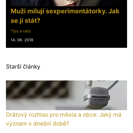
Muži milují sexperimentátorky. Jak
se jí stát?
Tipy a rady
14. 06. 2018
Starší články
Drátový rozhlas pro města a obce: Jaký má
význam v dnešní době?