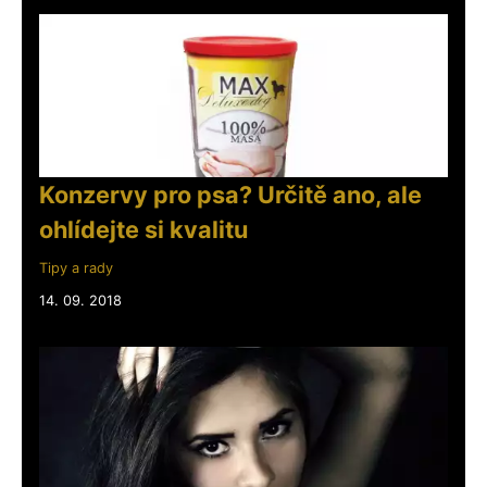
Konzervy pro psa? Určitě ano, ale
ohlídejte si kvalitu
Tipy a rady
14. 09. 2018