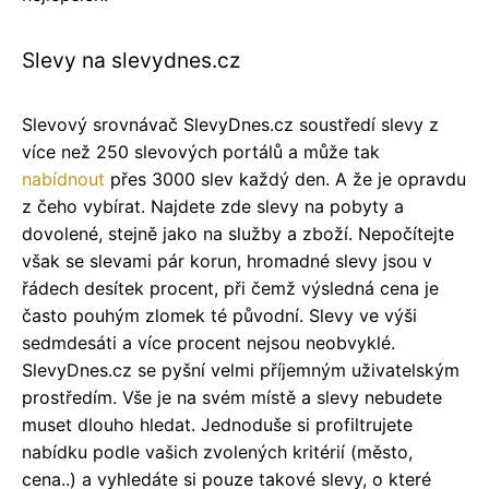
Slevy na slevydnes.cz
Slevový srovnávač SlevyDnes.cz soustředí slevy z
více než 250 slevových portálů a může tak
nabídnout
přes 3000 slev každý den. A že je opravdu
z čeho vybírat. Najdete zde slevy na pobyty a
dovolené, stejně jako na služby a zboží. Nepočítejte
však se slevami pár korun, hromadné slevy jsou v
řádech desítek procent, při čemž výsledná cena je
často pouhým zlomek té původní. Slevy ve výši
sedmdesáti a více procent nejsou neobvyklé.
SlevyDnes.cz se pyšní velmi příjemným uživatelským
prostředím. Vše je na svém místě a slevy nebudete
muset dlouho hledat. Jednoduše si profiltrujete
nabídku podle vašich zvolených kritérií (město,
cena..) a vyhledáte si pouze takové slevy, o které