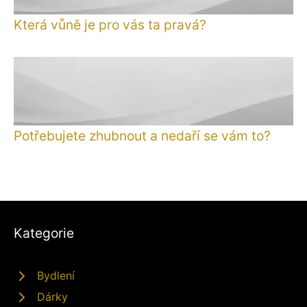
Která vůně je pro vás ta pravá?
Potřebujete zhubnout a nedaří se vám to?
Kategorie
Bydlení
Dárky