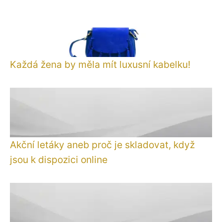
Každá žena by měla mít luxusní kabelku!
Akční letáky aneb proč je skladovat, když
jsou k dispozici online