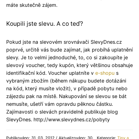
máte skutečně zájem.
Koupili jste slevu. A co teď?
Pokud jste na slevovém srovnávači SlevyDnes.cz
poprvé, určitě vás bude zajímat, jak probíhá uplatnění
slevy. Je to velmi jednoduché, to, co si zakoupíte je
slevový voucher, tedy kupón, který většinou obsahuje
identifikační kód. Voucher uplatníte v
e-shopu
s
vybraným zbožím (během nákupu budete dotázáni
na kód, který musíte vložit), v případě pobytu nebo
zájezdu pak na místě. Nakupování se slevou se bát
nemusíte, ušetří vám opravdu pěknou částku.
Zajímavosti o slevách pravidelně publikuje blog
SlevyDnes. http://www.slevydnes.cz/pobyty
Publikováno: 31. 03. 2012 / Aktualizováno: 30.
Kategorie:
Tipy a