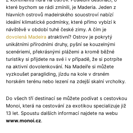
které bychom se rádi zmínili, je Maderia. Jeden z
hlavních ostrovů madeirského souostroví nabízí
ideální klimatické podmínky, které přímo vybízí k
návštěvě v období tuhé české zimy. A čím je
dovolená Madeira
atraktivní? Ostrov je pokrytý
unikátními přírodními druhy, pyšní se kouzelnými
scenériemi, překrásnými plážemi a kromě běžné
turistiky si přijdete na své i v případě, že si potrpíte
na aktivní dovolenkování. Na Madeiře si můžete
vyzkoušet paragliding, jízdu na kole v drsném
horském terénu nebo lezení na zdejší skalní vrcholky.
Do všech tří destinací se můžete podívat s cestovkou
Monoi, která na cestování za exotikou specializuje již
13 let. Spoustu dalších informací najdete na webu
www.monoi.cz
.