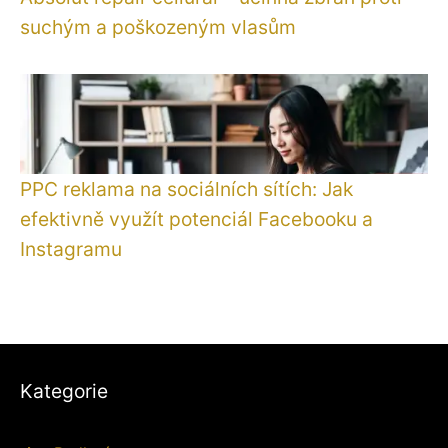
suchým a poškozeným vlasům
PPC reklama na sociálních sítích: Jak
efektivně využít potenciál Facebooku a
Instagramu
Kategorie