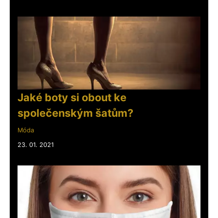
Jaké boty si obout ke
společenským šatům?
Móda
23. 01. 2021