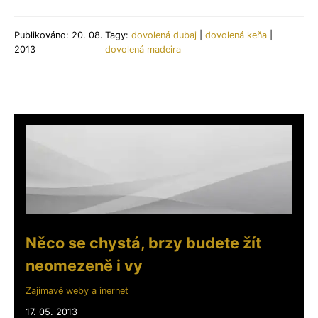
Publikováno: 20. 08.
Tagy:
dovolená dubaj
|
dovolená keňa
|
2013
dovolená madeira
Něco se chystá, brzy budete žít
neomezeně i vy
Zajímavé weby a inernet
17. 05. 2013