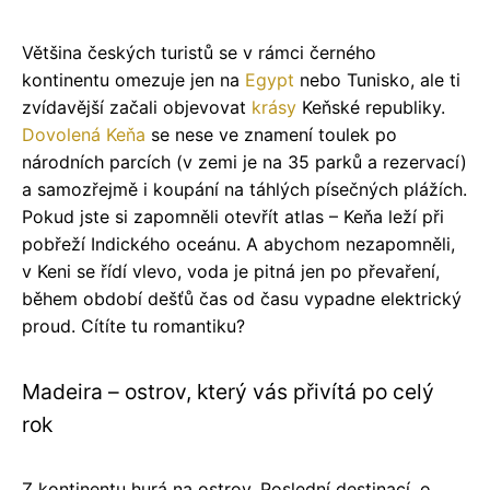
Většina českých turistů se v rámci černého
kontinentu omezuje jen na
Egypt
nebo Tunisko, ale ti
zvídavější začali objevovat
krásy
Keňské republiky.
Dovolená Keňa
se nese ve znamení toulek po
národních parcích (v zemi je na 35 parků a rezervací)
a samozřejmě i koupání na táhlých písečných plážích.
Pokud jste si zapomněli otevřít atlas – Keňa leží při
pobřeží Indického oceánu. A abychom nezapomněli,
v Keni se řídí vlevo, voda je pitná jen po převaření,
během období dešťů čas od času vypadne elektrický
proud. Cítíte tu romantiku?
Madeira – ostrov, který vás přivítá po celý
rok
Z kontinentu hurá na ostrov. Poslední destinací, o