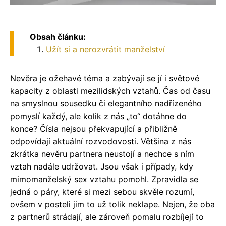
Obsah článku:
Užít si a nerozvrátit manželství
Nevěra je ožehavé téma a zabývají se jí i světové
kapacity z oblasti mezilidských vztahů. Čas od času
na smyslnou sousedku či elegantního nadřízeného
pomyslí každý, ale kolik z nás „to“ dotáhne do
konce? Čísla nejsou překvapující a přibližně
odpovídají aktuální rozvodovosti. Většina z nás
zkrátka nevěru partnera neustojí a nechce s ním
vztah nadále udržovat. Jsou však i případy, kdy
mimomanželský sex vztahu pomohl. Zpravidla se
jedná o páry, které si mezi sebou skvěle rozumí,
ovšem v posteli jim to už tolik neklape. Nejen, že oba
z partnerů strádají, ale zároveň pomalu rozbíjejí to