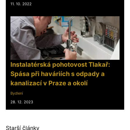
11. 10. 2022
Instalatérská pohotovost Tlakař:
Spása při haváriích s odpady a
kanalizací v Praze a okolí
Bydlení
28. 12. 2023
Starší články