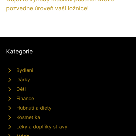
pozvedne úroveň vaší ložnice!
Kategorie
Bydlení
Dárky
Děti
Finance
Hubnutí a diety
Kosmetika
Léky a doplňky stravy