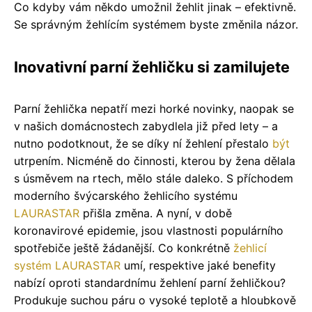
Co kdyby vám někdo umožnil žehlit jinak – efektivně.
Se správným žehlícím systémem byste změnila názor.
Inovativní parní žehličku si zamilujete
Parní žehlička nepatří mezi horké novinky, naopak se
v našich domácnostech zabydlela již před lety – a
nutno podotknout, že se díky ní žehlení přestalo
být
utrpením. Nicméně do činnosti, kterou by žena dělala
s úsměvem na rtech, mělo stále daleko. S příchodem
moderního švýcarského žehlicího systému
LAURASTAR
přišla změna. A nyní, v době
koronavirové epidemie, jsou vlastnosti populárního
spotřebiče ještě žádanější. Co konkrétně
žehlicí
systém LAURASTAR
umí, respektive jaké benefity
nabízí oproti standardnímu žehlení parní žehličkou?
Produkuje suchou páru o vysoké teplotě a hloubkově