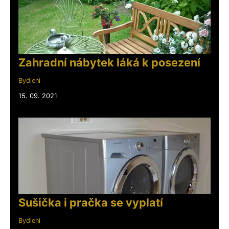
Zahradní nábytek láká k posezení
Bydlení
15. 09. 2021
Sušička i pračka se vyplatí
Bydlení