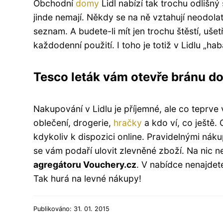
Obchodní
domy
Lidl nabízí tak trochu odlišný
jinde nemají. Někdy se na ně vztahují neodolate
seznam. A budete-li mít jen trochu štěstí, uše
každodenní použití. I toho je totiž v Lidlu „hab
Tesco leták vám otevře bránu do
Nakupování v Lidlu je příjemné, ale co teprve
oblečení, drogerie,
hračky
a kdo ví, co ještě.
kdykoliv k dispozici online. Pravidelnými nák
se vám podaří ulovit zlevněné zboží. Na nic n
agregátoru Vouchery.cz
. V nabídce nenajdet
Tak hurá na levné nákupy!
Publikováno: 31. 01. 2015