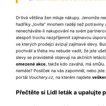
Drtivá většina žen miluje nákupy. Jenomže n
hadříky „lovíte“ mnohem raději než potraviny 
nenecháváte-li nakupování na svém partnerovi
alespoň trochu nezpříjemnit zajímavou úsporou
ve kterých prodejci avizují zajímavé slevy. Bud
pochválí a třeba mu nebude vadit, že jste uše
slevy se pravidelně objevují na akčních letác
omezené akce
, takže kdo zaváhá, má smůlu.
nemáte? Poslíček na vás zapomněl, nebo jste j
portál
Vouchery.cz
, na kterém najdete
vešker
Přečtěte si Lidl leták a upalujte 