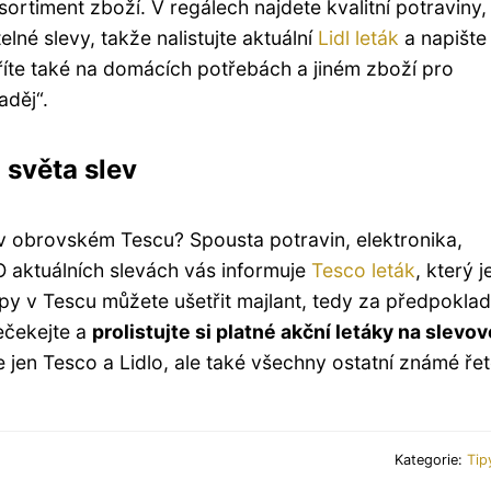
 sortiment zboží. V regálech najdete kvalitní potraviny,
lné slevy, takže nalistujte aktuální
Lidl leták
a napište 
tříte také na domácích potřebách a jiném zboží pro
aděj“.
 světa slev
 v obrovském Tescu? Spousta potravin, elektronika,
 O aktuálních slevách vás informuje
Tesco leták
, který j
upy v Tescu můžete ušetřit majlant, tedy za předpoklad
ečekejte a
prolistujte si platné akční letáky na slevo
e jen Tesco a Lidlo, ale také všechny ostatní známé ře
Kategorie:
Tip