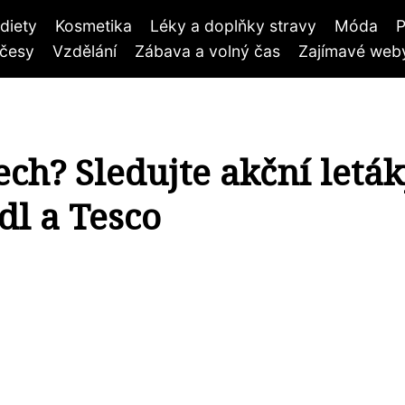
diety
Kosmetika
Léky a doplňky stravy
Móda
P
účesy
Vzdělání
Zábava a volný čas
Zajímavé weby
ech? Sledujte akční letá
l a Tesco