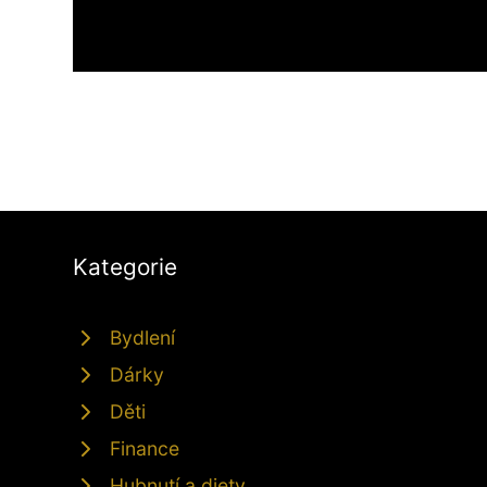
Kategorie
Bydlení
Dárky
Děti
Finance
Hubnutí a diety