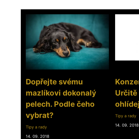
Dopřejte svému
Konzer
mazlíkovi dokonalý
Určitě
pelech. Podle čeho
ohlídej
vybrat?
Tipy a rady
14. 09. 2018
Tipy a rady
14. 09. 2018