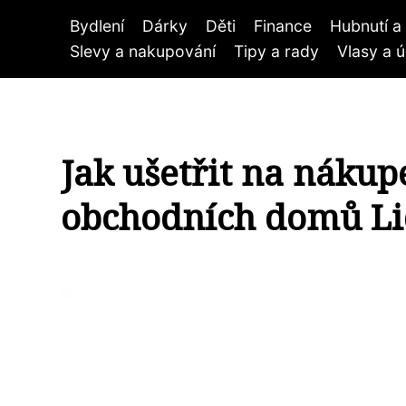
Bydlení
Dárky
Děti
Finance
Hubnutí a 
Slevy a nakupování
Tipy a rady
Vlasy a 
Jak ušetřit na nákup
obchodních domů Lid