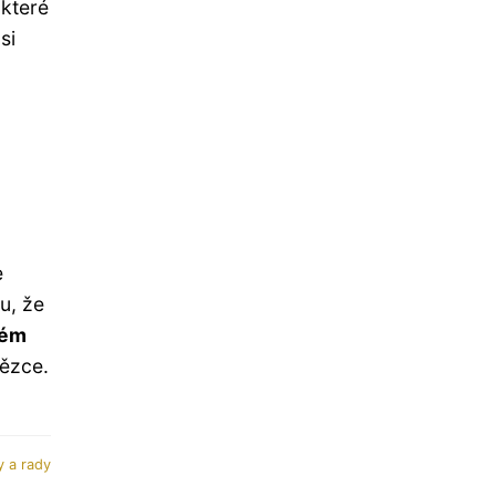
 které
si
e
u, že
vém
tězce.
y a rady