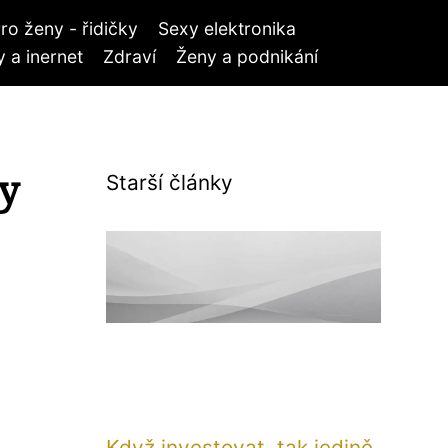
ro ženy - řidičky
Sexy elektronika
 a inernet
Zdraví
Ženy a podnikání
ky
Starší články
Když investovat, tak jedině