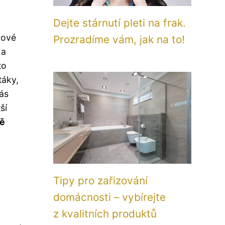
Dejte stárnutí pleti na frak.
nové
Prozradíme vám, jak na to!
 a
to
táky,
vás
ší
ě
Tipy pro zařizování
domácnosti – vybírejte
z kvalitních produktů