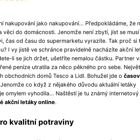
ení nakupování jako nakupování... Předpokládáme, že 
a věci do domácnosti. Jenomže není zbytí, jíst se musí
, čas od času do supermarketu vyrazíte. Tak proč si 
? I vy jistě ve schránce pravidelně nacházíte akční le
ete-li se jich držet, ušetříte nemalou částku. Partner 
třené peníze utratila za něco pěkného pro sebe.
Největ
ích obchodních domů Tesco a Lidl. Bohužel jde o
časov
 Jenomže co když z nějakého důvodu aktuální letáky
e omylem vyhodila... Naštěstí je tu známý internetový
é akční letáky online
.
pro kvalitní potraviny