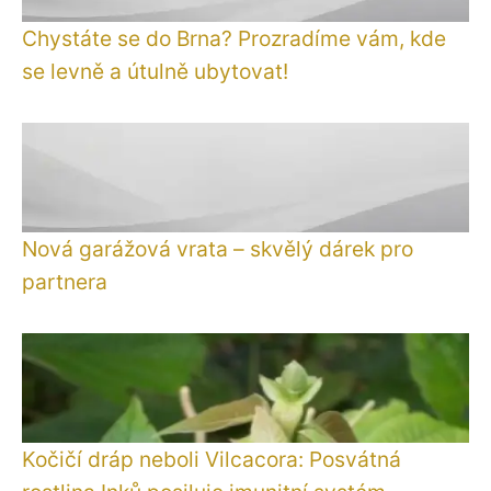
Chystáte se do Brna? Prozradíme vám, kde
se levně a útulně ubytovat!
Nová garážová vrata – skvělý dárek pro
partnera
Kočičí dráp neboli Vilcacora: Posvátná