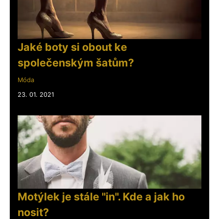
Jaké boty si obout ke
společenským šatům?
Móda
23. 01. 2021
Motýlek je stále "in". Kde a jak ho
nosit?