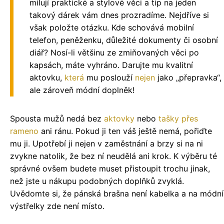
milují praktické a stylové věci a tip na jeden
takový dárek vám dnes prozradíme. Nejdříve si
však položte otázku. Kde schovává mobilní
telefon, peněženku, důležité dokumenty či osobní
diář? Nosí-li většinu ze zmiňovaných věci po
kapsách, máte vyhráno. Darujte mu kvalitní
aktovku,
která
mu poslouží
nejen
jako „přepravka“,
ale zároveň módní doplněk!
Spousta mužů nedá bez
aktovky
nebo
tašky přes
rameno
ani ránu. Pokud ji ten váš ještě nemá, pořiďte
mu ji. Upotřebí ji nejen v zaměstnání a brzy si na ni
zvykne natolik, že bez ní neudělá ani krok. K výběru té
správné ovšem budete muset přistoupit trochu jinak,
než jste u nákupu podobných doplňků zvyklá.
Uvědomte si, že pánská brašna není kabelka a na módní
výstřelky zde není místo.