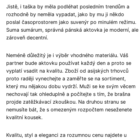
Jistě, i taška by měla podléhat posledním trendům a
rozhodně by neměla vypadat, jako by mu ji někdo
poslal časoprostorem jako suvenýr po minulém režimu.
Suma sumárum, správná pánská aktovka je moderní, ale
zároveň decentní.
Neméně důležitý je i výběr vhodného materiálu. Váš
partner bude aktovku používat každý den a proto se
vyplatí vsadit na kvalitu. Zboží od asijských trhovců
proto raději vynechejte a zaměřte se na sortiment,
který mu nějakou dobu vydrží. Muži se ke svým věcem
nechovají tak ohleduplně a počítejte s tím, že brašna
projde zatěžkávací zkouškou. Na druhou stranu se
nemusíte bát, že s omezeným rozpočtem neseženete
kvalitní kousek.
Kvalitu, styl a eleganci za rozumnou cenu najdete u