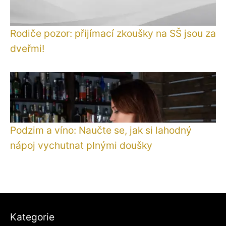
Rodiče pozor: přijímací zkoušky na SŠ jsou za
dveřmi!
Podzim a víno: Naučte se, jak si lahodný
nápoj vychutnat plnými doušky
Kategorie