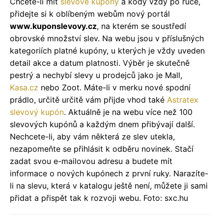
Chcete-li mít
slevové kupóny
a kódy vždy po ruce,
přidejte si k oblíbeným webům nový portál
www.kuponslevovy.cz
, na kterém se soustředí
obrovské množství slev. Na webu jsou v příslušných
kategoriích platné kupóny, u kterých je vždy uveden
detail akce a datum platnosti. Výběr je skutečně
pestrý a nechybí slevy u prodejců jako je Mall,
Kasa.cz
nebo Zoot. Máte-li v merku nové spodní
prádlo, určitě určitě vám přijde vhod také
Astratex
slevový kupón
. Aktuálně je na webu více než 100
slevových kupónů a každým dnem přibývají další.
Nechcete-li, aby vám některá ze slev utekla,
nezapomeňte se přihlásit k odběru novinek. Stačí
zadat svou e-mailovou adresu a budete mít
informace o nových kupónech z první ruky. Narazíte-
li na slevu, která v katalogu ještě není, můžete ji sami
přidat a přispět tak k rozvoji webu. Foto: sxc.hu