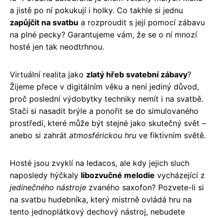
a jistě po ní pokukují i holky. Co takhle si jednu
zapůjčit na svatbu
a rozproudit s její pomocí zábavu
na plné pecky? Garantujeme vám, že se o ní mnozí
hosté jen tak neodtrhnou.
Virtuální realita jako
zlatý hřeb svatební zábavy
?
Žijeme přece v digitálním věku a není jediný důvod,
proč poslední výdobytky techniky nemít i na svatbě.
Stačí si nasadit brýle a ponořit se do simulovaného
prostředí, které může být stejné jako skutečný svět –
anebo si zahrát
atmosférickou hru
ve fiktivním světě.
Hosté jsou zvyklí na ledacos, ale kdy jejich sluch
naposledy hýčkaly
libozvučné melodie
vycházející z
jedinečného nástroje
zvaného saxofon? Pozvete-li si
na svatbu hudebníka, který mistrně ovládá hru na
tento jednoplátkový dechový nástroj, nebudete