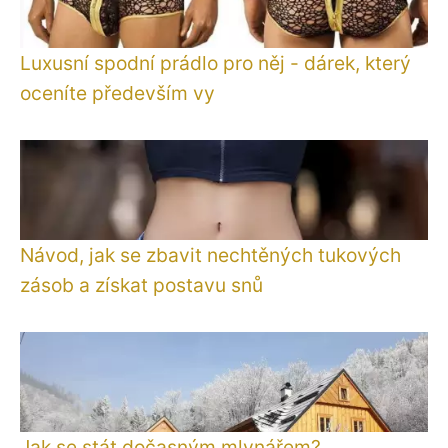
Luxusní spodní prádlo pro něj - dárek, který
oceníte především vy
Návod, jak se zbavit nechtěných tukových
zásob a získat postavu snů
Jak se stát dočasným mlynářem?