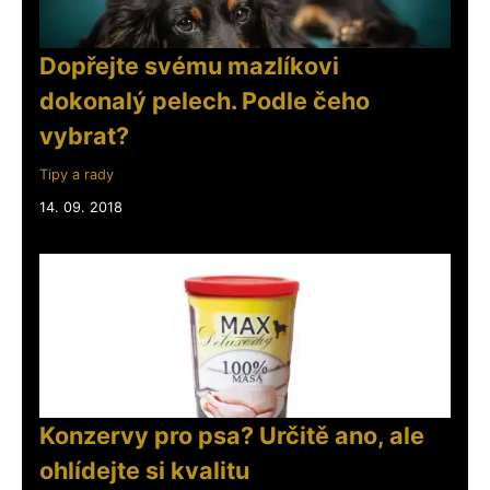
Dopřejte svému mazlíkovi
dokonalý pelech. Podle čeho
vybrat?
Tipy a rady
14. 09. 2018
Konzervy pro psa? Určitě ano, ale
ohlídejte si kvalitu