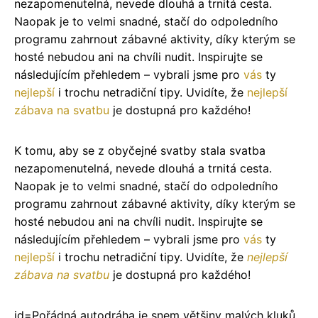
nezapomenutelná, nevede dlouhá a trnitá cesta.
Naopak je to velmi snadné, stačí do odpoledního
programu zahrnout zábavné aktivity, díky kterým se
hosté nebudou ani na chvíli nudit. Inspirujte se
následujícím přehledem – vybrali jsme pro
vás
ty
nejlepší
i trochu netradiční tipy. Uvidíte, že
nejlepší
zábava na svatbu
je dostupná pro každého!
K tomu, aby se z obyčejné svatby stala svatba
nezapomenutelná, nevede dlouhá a trnitá cesta.
Naopak je to velmi snadné, stačí do odpoledního
programu zahrnout zábavné aktivity, díky kterým se
hosté nebudou ani na chvíli nudit. Inspirujte se
následujícím přehledem – vybrali jsme pro
vás
ty
nejlepší
i trochu netradiční tipy. Uvidíte, že
nejlepší
zábava na svatbu
je dostupná pro každého!
id=
Pořádná autodráha je snem většiny malých kluků