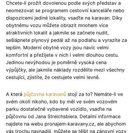
Chcete-li prožít dovolenou podle svých představ a
neomezovat se programem cestovní kanceláře nebo
dispozicemi jediné lokality, vsaďte na karavan. Díky
obytnému vozu můžete obrazit mnohem více
atraktivních lokalit a jakmile se začnete nudit,
sešlápnete plynový pedál až na podlahu a vyrazíte za
lepším. Moderní obytné vozy jsou navíc velmi
komfortní a přežijete v nich i velmi dlouhou cestu.
Jedinou nevýhodou je poměrně vysoká cena
výpůjčky, ale jakmile náklady rozdělíte mezi všechny
cestující, zjistíte, že cestujete velmi levně.
A která
půjčovna karavanů
stojí za to? Nemáte-li ve
svém okolí nikoho, kdo by měl ve svém vozovém
parku dostatečně vybavené vozidlo, vsaďte na
půjčovnu od Jana Streichsbiera. Detailní informace
najdete na webu pronajem-karavany.cz, ale abychom
vás trochu navnadili, můžete se těšit na zánovní vozy