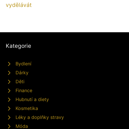
vydělávát
Kategorie
Bydlení
Dárky
Děti
Finance
Hubnutí a diety
Kosmetika
Léky a doplňky stravy
Móda