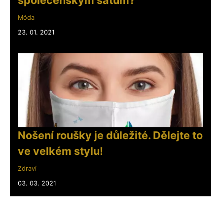
společenským šatům?
Móda
23. 01. 2021
Nošení roušky je důležité. Dělejte to
ve velkém stylu!
Zdraví
03. 03. 2021