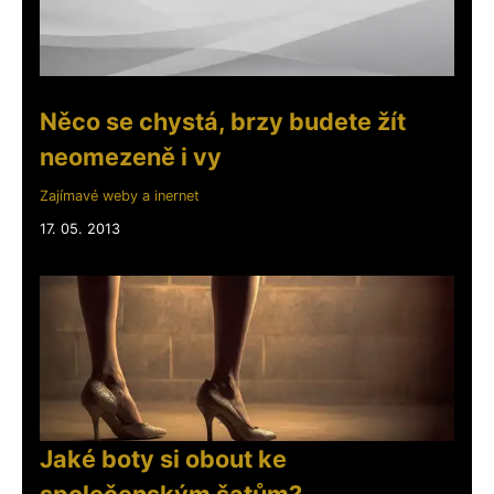
Něco se chystá, brzy budete žít
neomezeně i vy
Zajímavé weby a inernet
17. 05. 2013
Jaké boty si obout ke