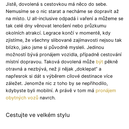
Jistě, dovolená s cestovkou má něco do sebe.
Nemusíme se o nic starat a necháme se dopravit až
na místo. U all-inclusive odpadá i vaření a můžeme se
tak celé dny věnovat lenošení nebo průzkumu
okolních atrakcí. Legrace končí v momentě, kdy
zjistíme, že všechny slibované zajímavosti nejsou tak
blízko, jako jsme si původně mysleli. Jedinou
možností bývá pronájem vozidla, případně cestování
místní dopravou. Taková dovolená může
být
pěkně
otravná a nezbývá, než ji nějak „doklepat“ a
napřesrok si dát s výběrem cílové destinace více
záležet. Jenomže nic z toho by se nepřihodilo,
kdybyste byli mobilní. A právě v tom má
pronájem
obytných vozů
navrch.
Cestujte ve velkém stylu