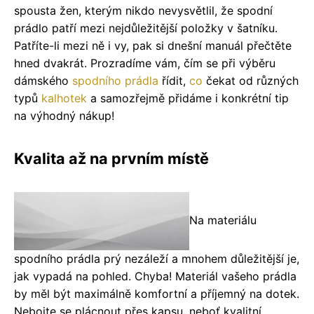
spousta žen, kterým nikdo nevysvětlil, že spodní
prádlo patří mezi nejdůležitější položky v šatníku.
Patříte-li mezi ně i vy, pak si dnešní manuál přečtěte
hned dvakrát.
Prozradíme vám, čím se při výběru
dámského
spodního prádla
řídit,
co
čekat od různých
typů
kalhotek
a samozřejmě přidáme i konkrétní tip
na výhodný nákup!
Kvalita až na prvním místě
Na materiálu
spodního prádla prý nezáleží a mnohem důležitější je,
jak vypadá na pohled. Chyba! Materiál vašeho prádla
by měl být maximálně komfortní a příjemný na dotek.
Nebojte se plácnout přes kapsu, neboť kvalitní