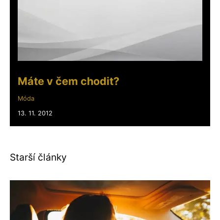
Máte v čem chodit?
Móda
13. 11. 2012
Starší články