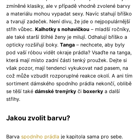
zmíněné klasiky, ale v případě vhodně zvolené barvy
a materiálu mohou vypadat sexy. Navíc stahují bříško
a tvarují zadeček. Není divu, že jde o nejpopulárnější
střih vůbec.
Kalhotky s nohavičkou
– mladší ročníky,
ale také starší štíhlé ženy je milují. Odhalují bříško a
opticky rozšiřují boky.
Tanga
– nechcete, aby byly
pod vaší róbou vidět okraje prádla? Vsaďte na tanga,
která mají místo zadní části tenký proužek. Dejte si
však pozor, mají tendenci vykukovat nad pasem, na
což může vzbudit rozporuplné reakce okolí. A ani tím
sortiment dámského spodního prádla nekončí, oblibě
se těší také
dámské trenýrky
či
boxerky
a další
střihy.
Jakou zvolit barvu?
Barva
spodního prádla
je kapitola sama pro sebe.