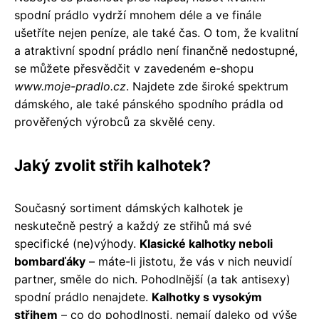
spodní prádlo vydrží mnohem déle a ve finále
ušetříte nejen peníze, ale také čas. O tom, že kvalitní
a atraktivní spodní prádlo není finančně nedostupné,
se můžete přesvědčit v zavedeném e-shopu
www.moje-pradlo.cz
. Najdete zde široké spektrum
dámského, ale také pánského spodního prádla od
prověřených výrobců za skvělé ceny.
Jaký zvolit střih kalhotek?
Současný sortiment dámských kalhotek je
neskutečně pestrý a každý ze střihů má své
specifické (ne)výhody.
Klasické kalhotky neboli
bombarďáky
– máte-li jistotu, že vás v nich neuvidí
partner, směle do nich. Pohodlnější (a tak antisexy)
spodní prádlo nenajdete.
Kalhotky s vysokým
střihem
– co do pohodlnosti, nemají daleko od výše