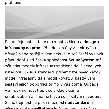
problém.
Samozřejmostí je také možnost vzhledu a
designu
infrasauny na přání
.
Přejete si stěny z cedrového
dřeva? Nebo raději z hemlocku či olše? Stačí vyslovit
přání.
Například česká společnost
SaunaSystem
má
základní modely infrasaun rozdělené do 2 cenových
kategorií: luxus a standard, přičemž lze navíc každý
model infrasauny dále modifikovat. A každý vám
sestaví jejich odborníci přímo u vás doma.
Odpadá
vám pak nutnost trápit se s kladívkem a
šroubovákem a lámat si hlavu se složitým návodem.
Samozřejmostí je pak i možnost
nadstandardní
záruky
a také
kvalitní servis
(a postarají se vám o