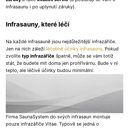
infrasaunu i po uplynutí záruky).
Infrasauny, které léčí
Na každé infrasauně jsou nejdůležitější infrazářiče.
Jen na nich záleží
léčebné účinky infrasauny
. Pokud
zvolíte
typ infrazářiče
špatně, může se vám totiž
stát, že budete mít doma jen prohřívárnu. Bude v ní
teplo, ale léčivé účinky budou minimální.
Firma SaunaSystem do svých infrasaun montuje
pouze
infrazářiče Vitae
. Typově se jedná o