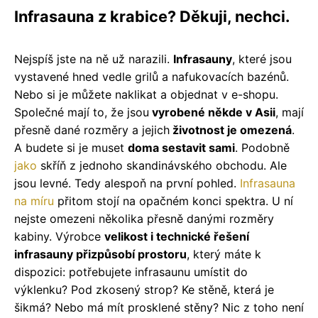
Infrasauna z krabice? Děkuji, nechci.
Nejspíš jste na ně už narazili.
Infrasauny
, které jsou
vystavené hned vedle grilů a nafukovacích bazénů.
Nebo si je můžete naklikat a objednat v e-shopu.
Společné mají to, že jsou
vyrobené někde v Asii
, mají
přesně dané rozměry a jejich
životnost je omezená
.
A budete si je muset
doma sestavit sami
.
Podobně
jako
skříň z jednoho skandinávského obchodu. Ale
jsou levné. Tedy alespoň na první pohled.
Infrasauna
na míru
přitom stojí na opačném konci spektra.
U ní
nejste omezeni několika přesně danými rozměry
kabiny. Výrobce
velikost i technické řešení
infrasauny přizpůsobí prostoru
, který máte k
dispozici: potřebujete infrasaunu umístit do
výklenku? Pod zkosený strop? Ke stěně, která je
šikmá? Nebo má mít prosklené stěny? Nic z toho není