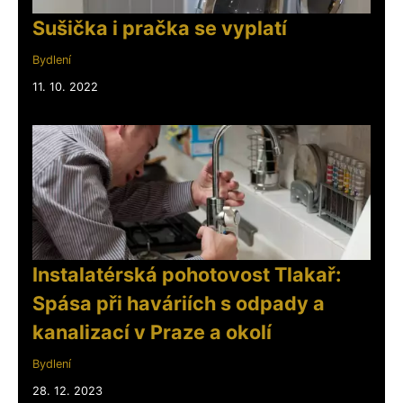
Sušička i pračka se vyplatí
Bydlení
11. 10. 2022
Instalatérská pohotovost Tlakař:
Spása při haváriích s odpady a
kanalizací v Praze a okolí
Bydlení
28. 12. 2023