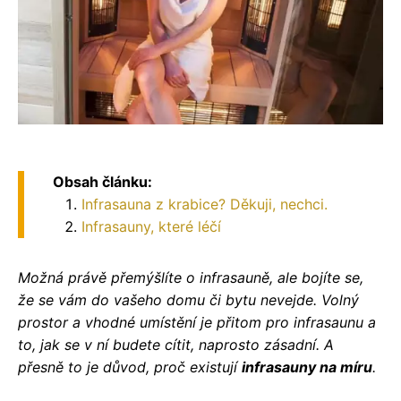
Obsah článku:
Infrasauna z krabice? Děkuji, nechci.
Infrasauny, které léčí
Možná právě přemýšlíte o infrasauně, ale bojíte se,
že se vám do vašeho domu či bytu nevejde. Volný
prostor a vhodné umístění je přitom pro infrasaunu a
to, jak se v ní budete cítit, naprosto zásadní. A
přesně to je důvod, proč existují
infrasauny na míru
.