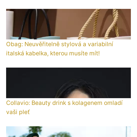
Obag: Neuvěřitelně stylová a variabilní
italská kabelka, kterou musíte mít!
Collavio: Beauty drink s kolagenem omladí
vaši pleť