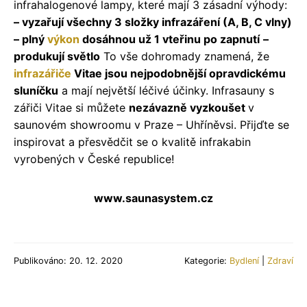
infrahalogenové lampy, které mají 3 zásadní výhody:
–
vyzařují všechny 3 složky infrazáření (A, B, C vlny)
–
plný
výkon
dosáhnou už 1 vteřinu po zapnutí
–
produkují světlo
To vše dohromady znamená, že
infrazářiče
Vitae jsou nejpodobnější opravdickému
sluníčku
a mají největší léčivé účinky.
Infrasauny s
zářiči Vitae si můžete
nezávazně vyzkoušet
v
saunovém showroomu v Praze – Uhříněvsi. Přijďte se
inspirovat a přesvědčit se o kvalitě infrakabin
vyrobených v České republice!
www.saunasystem.cz
Publikováno: 20. 12. 2020
Kategorie:
Bydlení
|
Zdraví