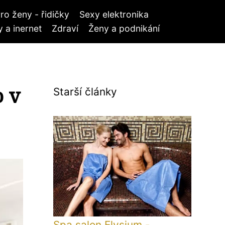
ro ženy - řidičky
Sexy elektronika
 a inernet
Zdraví
Ženy a podnikání
o v
Starší články
Spa salon Elysium -