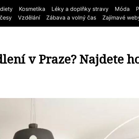
diety
Kosmetika
Léky a doplňky stravy
Móda
P
účesy
Vzdělání
Zábava a volný čas
Zajímavé weby
lení v Praze? Najdete h