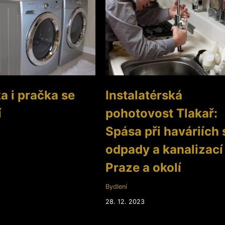
a i pračka se
Instalatérská
í
pohotovost Tlakař:
Spása při haváriích 
odpady a kanalizací
Praze a okolí
Bydlení
28. 12. 2023