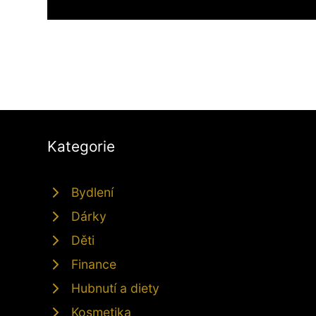
Kategorie
Bydlení
Dárky
Děti
Finance
Hubnutí a diety
Kosmetika