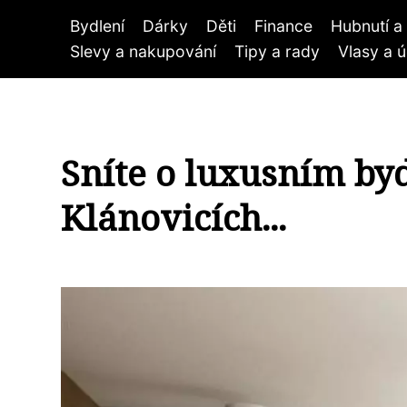
Bydlení
Dárky
Děti
Finance
Hubnutí a 
Slevy a nakupování
Tipy a rady
Vlasy a 
Sníte o luxusním byd
Klánovicích...