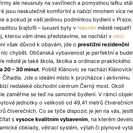
irmy ale neusnuly na vavřínech a pomyslnou laťku stál
teré jsou neskutečně komfortní a nabízí mnohem více n
e a pokud je vaší jedinou podmínkou bydlení v Praze
aditou šrajtofli – luxusní byty v
hlavním
městě nepatří
j, kterou vám dnes představíme, se nachází v
obci
Není však důvod k obavám, jde o
prestižní rezidenční
 nic chybět. Občanská vybavenost je perfektní a bude
e městě je také škola, školka a ordinace praktického
a 20 – 30 minut
. Poblíž Klánovic se nachází Klánovický
Čihadla. Jde o ideální místo k procházce i aktivnímu
 nabízí nedaleké obchodní centrum Černý most. Okolí
 ale zaměřme se teď na samotné bydlení. V rámci objek
 bytové jednotky o velikosti od 49,41 metrů čtverečníc
 čtverečních. Co se týče dispozic je jen na vás, jestli
čítat s
vysoce kvalitním vybavením
, na kterém devel
eramické obklady, větrací systém, výtah či plynové vytá