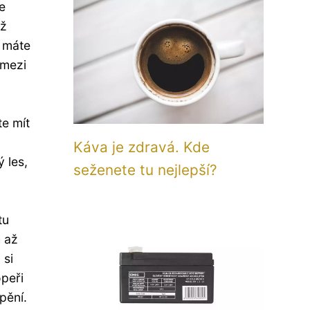
e
ež
, máte
 mezi
te mít
Káva je zdravá. Kde
 les,
seženete tu nejlepší?
tu
h až
 si
opeři
pění.