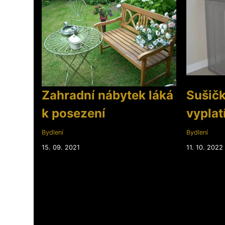
Zahradní nábytek láká
Sušičk
k posezení
vyplat
Bydlení
Bydlení
15. 09. 2021
11. 10. 2022