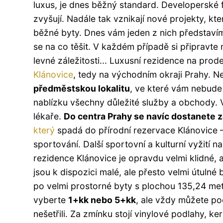
luxus, je dnes běžný standard. Developerské f
zvyšují. Nadále tak vznikají nové projekty, k
běžné byty. Dnes vám jeden z nich představím
se na co těšit. V každém případě si připravte n
levné záležitosti...
Luxusní rezidence na prode
Klánovice
, tedy na východním okraji Prahy. 
předměstskou lokalitu
, ve které vám nebude
nablízku všechny důležité služby a obchody. V
lékaře.
Do centra Prahy se navíc dostanete z
který
spadá do přírodní rezervace Klánovice – 
sportování. Další sportovní a kulturní vyžití
rezidence Klánovice je opravdu velmi klidné,
jsou k dispozici malé, ale přesto velmi útulné
po velmi prostorné byty s plochou 135,24 metrů
vyberte
1+kk nebo 5+kk
, ale vždy můžete po
nešetřili. Za zmínku stojí vinylové podlahy, k