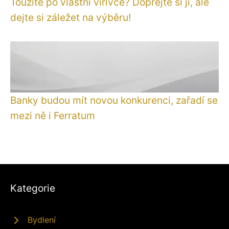
Toužíte po vlastní vířivce? Dopřejte si ji, ale
dejte si záležet na výběru!
Banky budou mít novou konkurenci, zařadí se
mezi ně i Ferratum
Kategorie
Bydlení