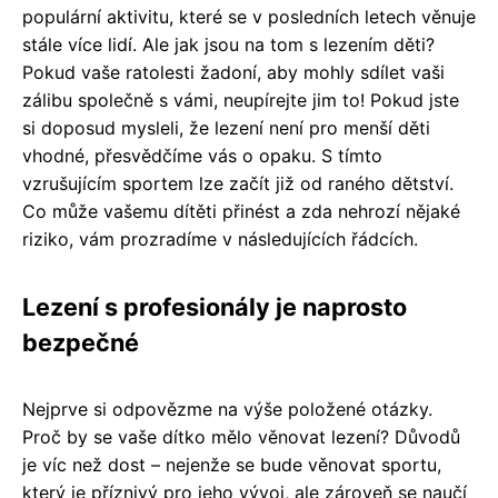
populární aktivitu, které se v posledních letech věnuje
stále více lidí. Ale jak jsou na tom s lezením děti?
Pokud vaše ratolesti žadoní, aby mohly sdílet vaši
zálibu společně s vámi, neupírejte jim to! Pokud jste
si doposud mysleli, že lezení není pro menší děti
vhodné, přesvědčíme vás o opaku. S tímto
vzrušujícím sportem lze začít již od raného dětství.
Co může vašemu dítěti přinést a zda nehrozí nějaké
riziko, vám prozradíme v následujících řádcích.
Lezení s profesionály je naprosto
bezpečné
Nejprve si odpovězme na výše položené otázky.
Proč by se vaše dítko mělo věnovat lezení? Důvodů
je víc než dost – nejenže se bude věnovat sportu,
který je příznivý pro jeho vývoj, ale zároveň se naučí