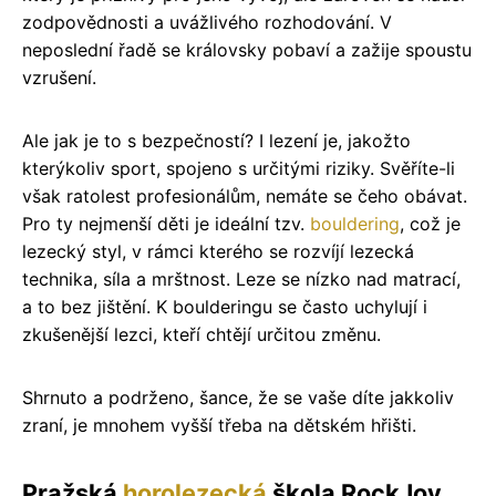
zodpovědnosti a uvážlivého rozhodování. V
neposlední řadě se královsky pobaví a zažije spoustu
vzrušení.
Ale jak je to s bezpečností? I lezení je, jakožto
kterýkoliv sport, spojeno s určitými riziky. Svěříte-li
však ratolest profesionálům, nemáte se čeho obávat.
Pro ty nejmenší děti je ideální tzv.
bouldering
, což je
lezecký styl, v rámci kterého se rozvíjí lezecká
technika, síla a mrštnost. Leze se nízko nad matrací,
a to bez jištění. K boulderingu se často uchylují i
zkušenější lezci, kteří chtějí určitou změnu.
Shrnuto a podrženo, šance, že se vaše díte jakkoliv
zraní, je mnohem vyšší třeba na dětském hřišti.
Pražská
horolezecká
škola RockJoy