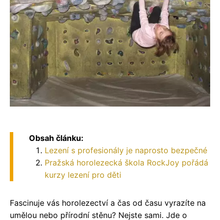
Obsah článku:
Lezení s profesionály je naprosto bezpečné
Pražská horolezecká škola RockJoy pořádá
kurzy lezení pro děti
Fascinuje vás horolezectví a čas od času vyrazíte na
umělou nebo přírodní stěnu? Nejste sami. Jde o