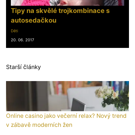
Tipy na skvělé trojkombinace s
autosedačkou
Děti
20. 06. 2017
Starší články
Online casino jako večerní relax? Nový trend
v zábavě moderních žen