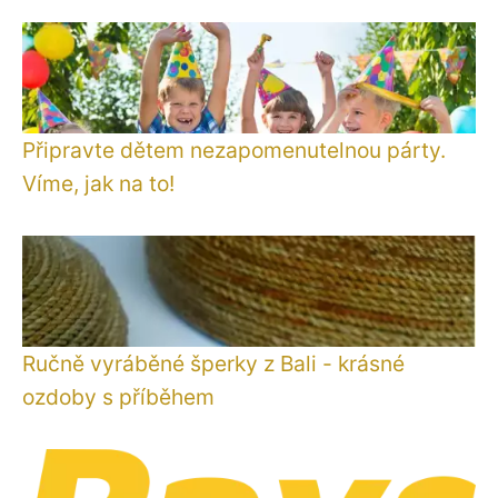
Připravte dětem nezapomenutelnou párty.
Víme, jak na to!
Ručně vyráběné šperky z Bali - krásné
ozdoby s příběhem