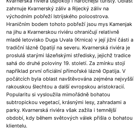
Kvarnerská riviéra uspokojí i náročnější turisty. Oblast
zahrnuje Kvarnerský záliv a Rijecký záliv na
východním pobřeží Istrijského poloostrova.
Hraničním bodem tohoto pobřeží jsou mys Kamenjak
na jihu a Kvarnerskou riviéru ohraničují relativně
mladé letovisko Duga Uvala (Krnica) v její jižní části a
tradiční lázně Opatijí na severu. Kvarnerská riviéra je
proslulá starými lázeňskými středisky, jejichž tradice
sahá do druhé poloviny 19. století. Za zmínku stojí
například první oficiální přímořské lázně Opatija. V
počátcích byla oblast navštěvována zejména nejvyšší
rakouskou šlechtou a další evropskou aristokracií.
Popularitu si vysloužila mimořádně bohatou
subtropickou vegetací, krásnými lesy, zahradami a
parky. Kvarnerská riviéra však zažila i temnější
období, kdy během světových válek přišla o bohatou
klientelu.