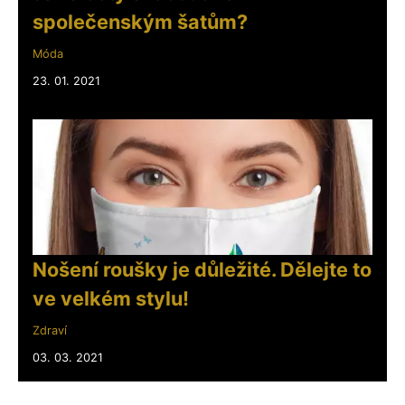
společenským šatům?
Móda
23. 01. 2021
Nošení roušky je důležité. Dělejte to
ve velkém stylu!
Zdraví
03. 03. 2021