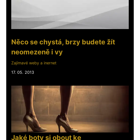
Něco se chystá, brzy budete žít
neomezeně i vy
Zajímavé weby a inernet
17. 05. 2013
Jaké boty si obout ke