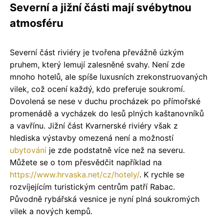
Severní a jižní části mají svébytnou
atmosféru
Severní část riviéry je tvořena převážně úzkým
pruhem, který lemují zalesněné svahy. Není zde
mnoho hotelů, ale spíše luxusních zrekonstruovaných
vilek, což ocení každý, kdo preferuje soukromí.
Dovolená se nese v duchu procházek po přímořské
promenádě a vycházek do lesů plných kaštanovníků
a vavřínu. Jižní část Kvarnerské riviéry však z
hlediska výstavby omezená není a možností
ubytování
je zde podstatně více než na severu.
Můžete se o tom přesvědčit například na
https://www.hrvaska.net/cz/hotely/
. K rychle se
rozvíjejícím turistickým centrům patří Rabac.
Původně rybářská vesnice je nyní plná soukromých
vilek a nových kempů.