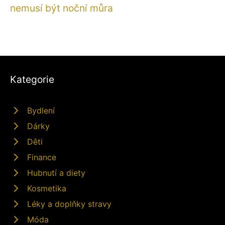
nemusí být noční můra
Kategorie
Bydlení
Dárky
Děti
Finance
Hubnutí a diety
Kosmetika
Léky a doplňky stravy
Móda