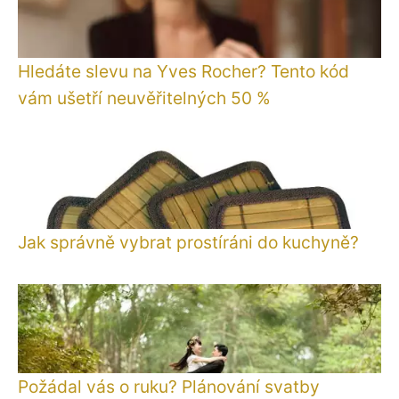
Hledáte slevu na Yves Rocher? Tento kód
vám ušetří neuvěřitelných 50 %
Jak správně vybrat prostíráni do kuchyně?
Požádal vás o ruku? Plánování svatby