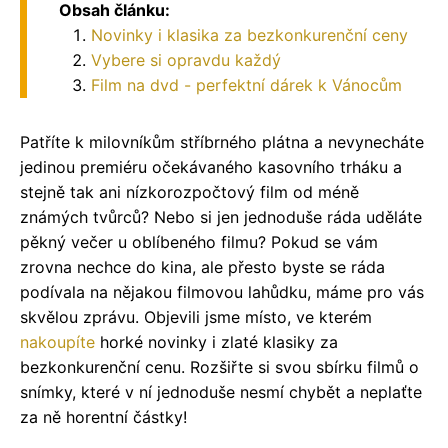
Obsah článku:
Novinky i klasika za bezkonkurenční ceny
Vybere si opravdu každý
Film na dvd - perfektní dárek k Vánocům
Patříte k milovníkům stříbrného plátna a nevynecháte
jedinou premiéru očekávaného kasovního trháku a
stejně tak ani nízkorozpočtový film od méně
známých tvůrců? Nebo si jen jednoduše ráda uděláte
pěkný večer u oblíbeného filmu? Pokud se vám
zrovna nechce do kina, ale přesto byste se ráda
podívala na nějakou filmovou lahůdku, máme pro vás
skvělou zprávu. Objevili jsme místo, ve kterém
nakoupíte
horké novinky i zlaté klasiky za
bezkonkurenční cenu. Rozšiřte si svou sbírku filmů o
snímky, které v ní jednoduše nesmí chybět a neplaťte
za ně horentní částky!