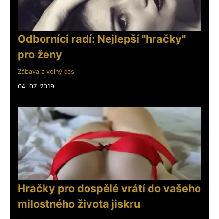
Odborníci radí: Nejlepší "hračky"
pro ženy
Zábava a volný čas
04. 07. 2019
Hračky pro dospělé vrátí do vašeho
milostného života jiskru