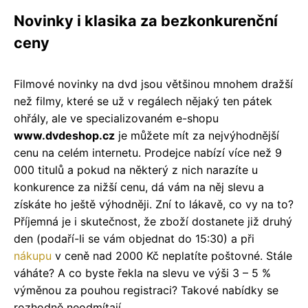
Novinky i klasika za bezkonkurenční
ceny
Filmové novinky na dvd jsou většinou mnohem dražší
než filmy, které se už v regálech nějaký ten pátek
ohřály, ale ve specializovaném e-shopu
www.dvdeshop.cz
je můžete mít za nejvýhodnější
cenu na celém internetu. Prodejce nabízí více než 9
000 titulů a pokud na některý z nich narazíte u
konkurence za nižší cenu, dá vám na něj slevu a
získáte ho ještě výhodněji. Zní to lákavě, co vy na to?
Příjemná je i skutečnost, že zboží dostanete již druhý
den (podaří-li se vám objednat do 15:30) a při
nákupu
v ceně nad 2000 Kč neplatíte poštovné. Stále
váháte? A co byste řekla na slevu ve výši 3 – 5 %
výměnou za pouhou registraci? Takové nabídky se
rozhodně neodmítají.