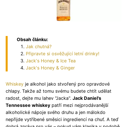
Obsah článku:
Jak chutná?
Připravte si osvěžující letní drinky!
Jack's Honey & Ice Tea
Jack's Honey & Ginger
Whiskey
je alkohol jako stvořený pro opravdové
chlapy. Takže až tomu svému budete chtít udělat
radost, dejte mu lahev "Jacka".
Jack Daniel's
Tennessee whiskey
patří mezi nejprodávanější
alkoholické nápoje svého druhu a jen málokdo
nepřijde vytříbené směsici ingrediencí na chuť. A teď
dobrá zpráva pro vás – pokud vám klasika v podobě