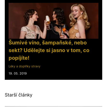
Šumivé víno, šampaňské, nebo
sekt? Udělejte si jasno v tom, co
popíjíte!
Léky a doplňky stravy
19. 05. 2019
Starší články