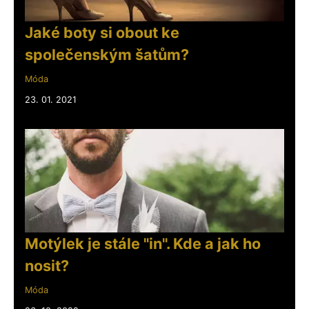
Jaké boty si obout ke
společenským šatům?
Móda
23. 01. 2021
Motýlek je stále "in". Kde a jak ho
nosit?
Móda