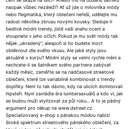
čem se ukáže na ulici? Anebo mu na obsahu šatníku
naopak vůbec nezáleží? Ať už jde o milovníka módy
nebo flegmatika, který oblečení neřeší, udělejte mu
radost několika zbrusu novými kousky. Sleduje-li
bedlivě módní trendy, jistě vaši snahu ocení a
stoupnete v jeho očích. Pokud je mu svět módy tak
nějak „ukradený“, alespoň si ho budete moct
obléknout dle svého vkusu. Ale jaké styly jsou
aktuálně v kurzu?
Módní styly se velmi rychle mění a
nechcete-li se šatníkem svého partnera zabývat
každý měsíc, zaměřte se na nadčasové streetové
oblečení, které lze variabilně kombinovat s trendy
doplňky. Není to tak dávno, kdy na ulicích dominovali
hipsteři. Nyní zavládla éra lumbersexuálů a kdo ví, jak
se budou muži stylizovat za půl roku... A to je pádný
argument pro nákup na
www.dstreet.cz
.
Specializovaný e-shop s pánskou módou nabízí
široké spektrum streetového pánského oblečení, za