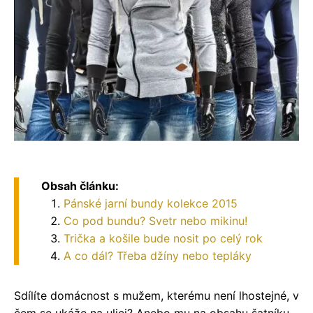
Obsah článku:
Pánské jarní bundy kolekce 2015
Co pod bundu? Svetr nebo mikinu!
Trička a košile bude nosit po celý rok
A co dál? Třeba džíny nebo tepláky
Sdílíte domácnost s mužem, kterému není lhostejné, v