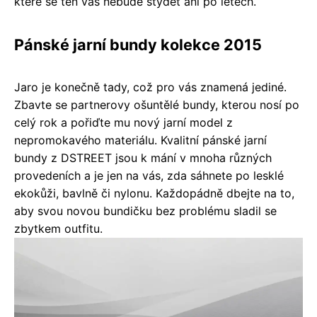
které se ten váš nebude stydět ani po letech.
Pánské jarní bundy kolekce 2015
Jaro je konečně tady, což pro vás znamená jediné.
Zbavte se partnerovy ošuntělé bundy, kterou nosí po
celý rok a pořiďte mu nový jarní model z
nepromokavého materiálu. Kvalitní pánské jarní
bundy z DSTREET jsou k mání v mnoha různých
provedeních a je jen na vás, zda sáhnete po lesklé
ekokůži, bavlně či nylonu. Každopádně dbejte na to,
aby svou novou bundičku bez problému sladil se
zbytkem outfitu.