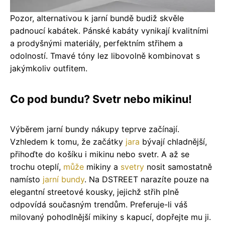
Pozor, alternativou k jarní bundě budiž skvěle
padnoucí kabátek. Pánské kabáty vynikají kvalitními
a prodyšnými materiály, perfektním střihem a
odolností. Tmavé tóny lez libovolně kombinovat s
jakýmkoliv outfitem.
Co pod bundu? Svetr nebo mikinu!
Výběrem jarní bundy nákupy teprve začínají.
Vzhledem k tomu, že začátky
jara
bývají chladnější,
přihoďte do košíku i mikinu nebo svetr. A až se
trochu oteplí,
může
mikiny a
svetry
nosit samostatně
namísto
jarní bundy
. Na DSTREET narazíte pouze na
elegantní streetové kousky, jejichž střih plně
odpovídá současným trendům. Preferuje-li váš
milovaný pohodlnější mikiny s kapucí, dopřejte mu ji.