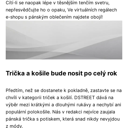
Cítí-li se naopak lépe v těsnějším tenčím svetru,
nepřesvědčujte ho o opaku, Ve virtuálních regálech
e-shopu s pánským oblečením najdete obojí!
Trička a košile bude nosit po celý rok
Předtím, než se dostanete k pokladně, zastavte se na
chvíli v kategorii triček a košilí. DSTREET dává na
výběr mezi krátkými a dlouhými rukávy a nechybí ani
populární polokošile. Nás v redakci nejvíce zaujala
pánská trička s potiskem, která snad nikdy nevyjdou
z módy.