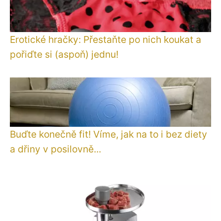
Erotické hračky: Přestaňte po nich koukat a
pořiďte si (aspoň) jednu!
Buďte konečně fit! Víme, jak na to i bez diety
a dřiny v posilovně...