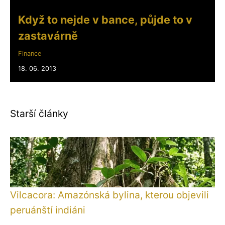
Když to nejde v bance, půjde to v
zastavárně
Finance
18. 06. 2013
Starší články
Vilcacora: Amazónská bylina, kterou objevili
peruánští indiáni