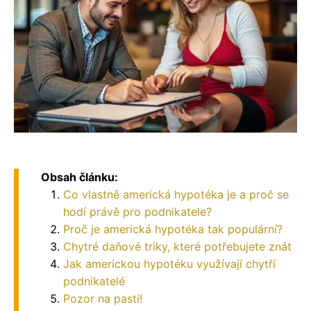
Obsah článku:
Co vlastně americká hypotéka je a proč se
hodí právě pro podnikatele?
Proč je americká hypotéka tak populární?
Chytré daňové triky, které potřebujete znát
Jak americkou hypotéku využívají chytří
podnikatelé
Pozor na pasti!