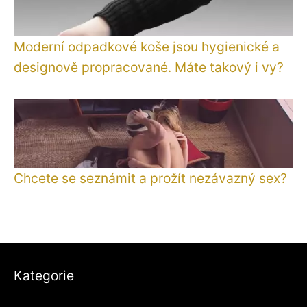
Moderní odpadkové koše jsou hygienické a
designově propracované. Máte takový i vy?
Chcete se seznámit a prožít nezávazný sex?
Kategorie