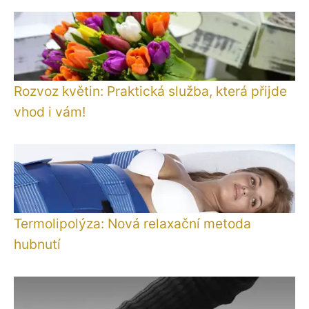
Rozvoz květin: Praktická služba, která přijde
vhod i vám!
Termolipolýza: Nová relaxační metoda
hubnutí