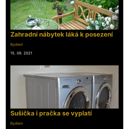
Zahradní nábytek láká k posezení
Bydlení
15. 09. 2021
Sušička i pračka se vyplatí
Bydlení