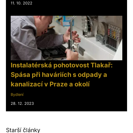
11. 10. 2022
Instalatérská pohotovost Tlakař:
Spása při haváriích s odpady a
kanalizací v Praze a okolí
Bydlení
28. 12. 2023
Starší články