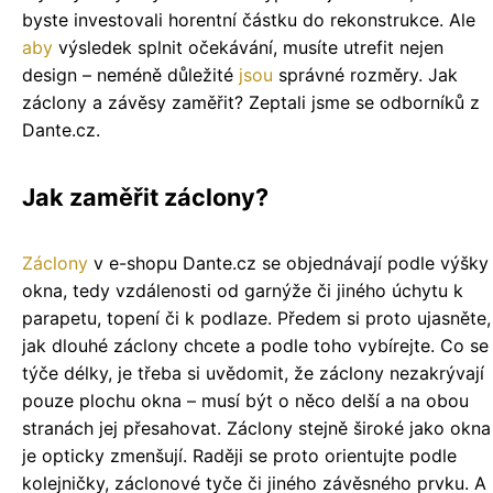
byste investovali horentní částku do rekonstrukce. Ale
aby
výsledek splnit očekávání, musíte utrefit nejen
design – neméně důležité
jsou
správné rozměry. Jak
záclony a závěsy zaměřit? Zeptali jsme se odborníků z
Dante.cz.
Jak zaměřit záclony?
Záclony
v e-shopu Dante.cz se objednávají podle výšky
okna, tedy vzdálenosti od garnýže či jiného úchytu k
parapetu, topení či k podlaze. Předem si proto ujasněte,
jak dlouhé záclony chcete a podle toho vybírejte. Co se
týče délky, je třeba si uvědomit, že záclony nezakrývají
pouze plochu okna – musí být o něco delší a na obou
stranách jej přesahovat. Záclony stejně široké jako okna
je opticky zmenšují. Raději se proto orientujte podle
kolejničky, záclonové tyče či jiného závěsného prvku. A