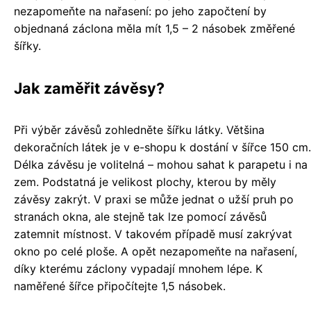
nezapomeňte na nařasení: po jeho započtení by
objednaná záclona měla mít 1,5 – 2 násobek změřené
šířky.
Jak zaměřit závěsy?
Při výběr závěsů zohledněte šířku látky. Většina
dekoračních látek je v e-shopu k dostání v šířce 150 cm.
Délka závěsu je volitelná – mohou sahat k parapetu i na
zem. Podstatná je velikost plochy, kterou by měly
závěsy zakrýt. V praxi se může jednat o užší pruh po
stranách okna, ale stejně tak lze pomocí závěsů
zatemnit místnost. V takovém případě musí zakrývat
okno po celé ploše. A opět nezapomeňte na nařasení,
díky kterému záclony vypadají mnohem lépe. K
naměřené šířce připočítejte 1,5 násobek.