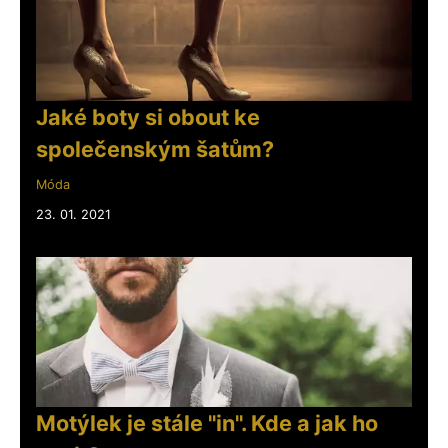
Jaké boty si obout ke
společenským šatům?
Móda
23. 01. 2021
Motýlek je stále "in". Kde a jak ho