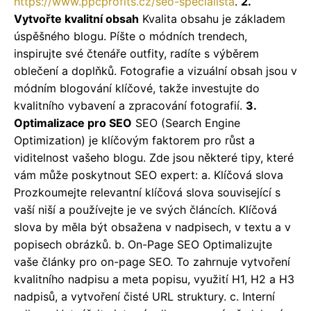
https://www.ppcprofits.cz/seo-specialista
.
2.
Vytvořte kvalitní obsah
Kvalita obsahu je základem
úspěšného blogu. Píšte o módních trendech,
inspirujte své čtenáře outfity, radíte s výběrem
oblečení a doplňků. Fotografie a vizuální obsah jsou v
módním blogování klíčové, takže investujte do
kvalitního vybavení a zpracování fotografií.
3.
Optimalizace pro SEO
SEO (Search Engine
Optimization) je klíčovým faktorem pro růst a
viditelnost vašeho blogu. Zde jsou některé tipy, které
vám může poskytnout SEO expert: a. Klíčová slova
Prozkoumejte relevantní klíčová slova související s
vaší niší a používejte je ve svých článcích. Klíčová
slova by měla být obsažena v nadpisech, v textu a v
popisech obrázků. b. On-Page SEO Optimalizujte
vaše články pro on-page SEO. To zahrnuje vytvoření
kvalitního nadpisu a meta popisu, využití H1, H2 a H3
nadpisů, a vytvoření čisté URL struktury. c. Interní