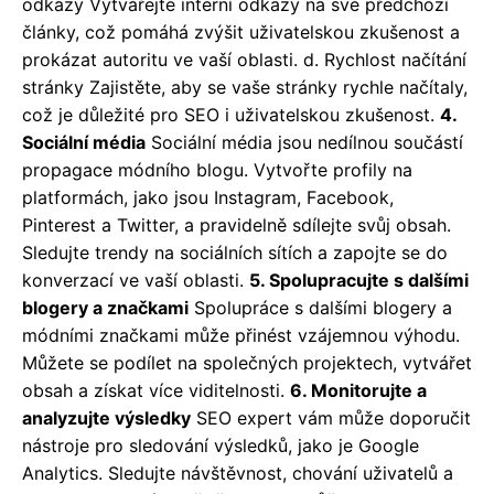
odkazy Vytvářejte interní odkazy na své předchozí
články, což pomáhá zvýšit uživatelskou zkušenost a
prokázat autoritu ve vaší oblasti. d. Rychlost načítání
stránky Zajistěte, aby se vaše stránky rychle načítaly,
což je důležité pro SEO i uživatelskou zkušenost.
4.
Sociální média
Sociální média jsou nedílnou součástí
propagace módního blogu. Vytvořte profily na
platformách, jako jsou Instagram, Facebook,
Pinterest a Twitter, a pravidelně sdílejte svůj obsah.
Sledujte trendy na sociálních sítích a zapojte se do
konverzací ve vaší oblasti.
5. Spolupracujte s dalšími
blogery a značkami
Spolupráce s dalšími blogery a
módními značkami může přinést vzájemnou výhodu.
Můžete se podílet na společných projektech, vytvářet
obsah a získat více viditelnosti.
6. Monitorujte a
analyzujte výsledky
SEO expert vám může doporučit
nástroje pro sledování výsledků, jako je Google
Analytics. Sledujte návštěvnost, chování uživatelů a