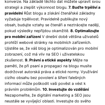
konverze. Na základě těchto dat můžete upravit svou
strategii a zlepšit výkonnost blogu.
7. Buďte trpěliví a
pravidelní
Růst blogu a získání čtenářské základny
vyžaduje trpělivost. Pravidelně publikujte nový
obsah, budujte vztahy se čtenáři a neztrácejte naději,
pokud výsledky nepřijdou okamžitě.
8. Optimalizujte
pro mobilní zařízení
V dnešní době většina uživatelů
prohlíží webové stránky na mobilních zařízeních.
Ujistěte se, že váš blog je optimalizován pro mobilní
zobrazení, což má vliv na SEO i uživatelskou
zkušenost.
9. Právní a etické aspekty
Mějte na
paměti, že při psaní a propagaci na blogu musíte
dodržovat autorská práva a etické normy. Využívání
cizího obsahu bez povolení a šíření falešných
informací může poškodit vaši pověst a vést k
právním problémům.
10. Investujte do vzdělání
Nezapomeňte, že digitální marketing a SEO jsou
neustále se vyvíjející oblasti. Investujte do svého