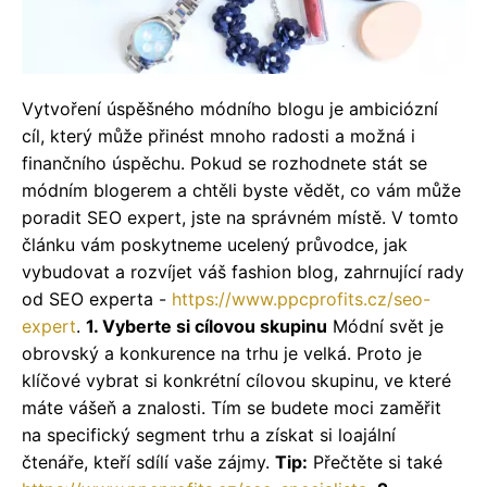
Vytvoření úspěšného módního blogu je ambiciózní
cíl, který může přinést mnoho radosti a možná i
finančního úspěchu. Pokud se rozhodnete stát se
módním blogerem a chtěli byste vědět, co vám může
poradit SEO expert, jste na správném místě. V tomto
článku vám poskytneme ucelený průvodce, jak
vybudovat a rozvíjet váš fashion blog, zahrnující rady
od SEO experta -
https://www.ppcprofits.cz/seo-
expert
.
1. Vyberte si cílovou skupinu
Módní svět je
obrovský a konkurence na trhu je velká. Proto je
klíčové vybrat si konkrétní cílovou skupinu, ve které
máte vášeň a znalosti. Tím se budete moci zaměřit
na specifický segment trhu a získat si loajální
čtenáře, kteří sdílí vaše zájmy.
Tip:
Přečtěte si také