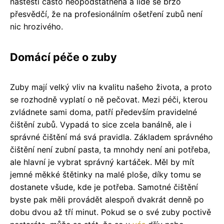
naštěstí často neopodstatněná a lidé se brzo
přesvědčí, že na profesionálním ošetření zubů není
nic hrozivého.
Domácí péče o zuby
Zuby mají velký vliv na kvalitu našeho života, a proto
se rozhodně vyplatí o ně pečovat. Mezi péči, kterou
zvládnete sami doma, patří především pravidelné
čištění zubů. Vypadá to sice zcela banálně, ale i
správné čištění má svá pravidla. Základem správného
čištění není zubní pasta, ta mnohdy není ani potřeba,
ale hlavní je vybrat správný kartáček. Měl by mít
jemné měkké štětinky na malé ploše, díky tomu se
dostanete všude, kde je potřeba. Samotné čištění
byste pak měli provádět alespoň dvakrát denně po
dobu dvou až tří minut. Pokud se o své zuby poctivě