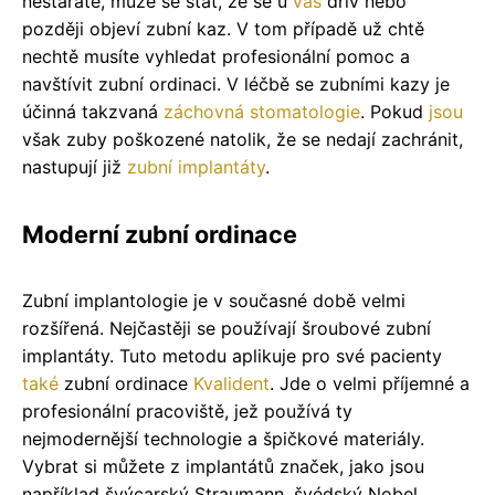
nestaráte, může se stát, že se u
vás
dřív nebo
později objeví zubní kaz. V tom případě už chtě
nechtě musíte vyhledat profesionální pomoc a
navštívit zubní ordinaci. V léčbě se zubními kazy je
účinná takzvaná
záchovná stomatologie
. Pokud
jsou
však zuby poškozené natolik, že se nedají zachránit,
nastupují již
zubní implantáty
.
Moderní zubní ordinace
Zubní implantologie je v současné době velmi
rozšířená. Nejčastěji se používají šroubové zubní
implantáty. Tuto metodu aplikuje pro své pacienty
také
zubní ordinace
Kvalident
. Jde o velmi příjemné a
profesionální pracoviště, jež používá ty
nejmodernější technologie a špičkové materiály.
Vybrat si můžete z implantátů značek, jako jsou
například švýcarský Straumann, švédský Nobel