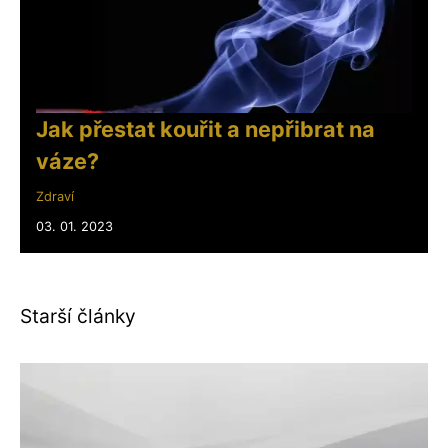
Jak přestat kouřit a nepřibrat na
váze?
Zdraví
03. 01. 2023
Starší články