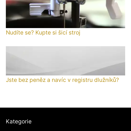
Nudíte se? Kupte si šicí stroj
Jste bez peněz a navíc v registru dlužníků?
Kategorie