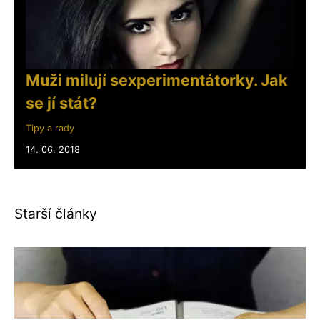
Muži milují sexperimentátorky. Jak
se jí stát?
Tipy a rady
14. 06. 2018
Starší články