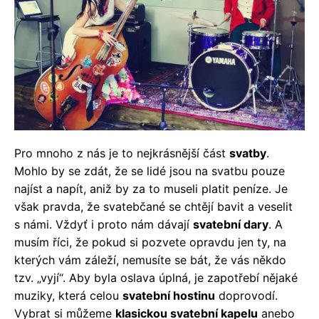
Pro mnoho z nás je to nejkrásnější část
svatby
.
Mohlo by se zdát, že se lidé jsou na svatbu pouze
najíst a napít, aniž by za to museli platit peníze. Je
však pravda, že svatebčané se chtějí bavit a veselit
s námi. Vždyť i proto nám dávají
svatební dary
. A
musím říci, že pokud si pozvete opravdu jen ty, na
kterých vám záleží, nemusíte se bát, že vás někdo
tzv. „vyjí“. Aby byla oslava úplná, je zapotřebí nějaké
muziky, která celou
svatební hostinu
doprovodí.
Vybrat si můžeme
klasickou svatební kapelu
anebo