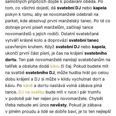
samotných přípitcích dojde k podávání oběda. Po
tom, co všichni dojedí, dá
svatební DJ
nebo
kapela
pokyn k tomu, aby se novomanželé odebrali na
parket, kde absolvují první manželský tanec. Po té co
dohraje první píseň manželům, začínají tance
novomanželů s jejich rodiči. Ostatní svatebčané
vytváří krásné kolo a doprovází
svatební tanec
uzavřeným kruhem. Když
svatební DJ
nebo
kapela
,
ukončí první část písní, je čas na krájení
svatebního
dortu
. Ten pak novomanželé nandají svatebčanům na
talířek a obsluha dodá
kávu
či čaj. Pokud budete mít
na svatbě
svatebního DJ
, může hudba hrát po celou
dobu krájení a DJ si může v klidu vychutnat dort a
kávu. Po
kávě
a dortu nastává volná zábava plná
tance.
DJ na svatbu
bude mít v ruce i pár trumfu
v podobě pár her nejen pro novomanžele. Chybět
třeba nebude ani únos
nevěsty
. Pokud je zábava
v plném proudu a lidé se dobře baví, je to ten nejlepší