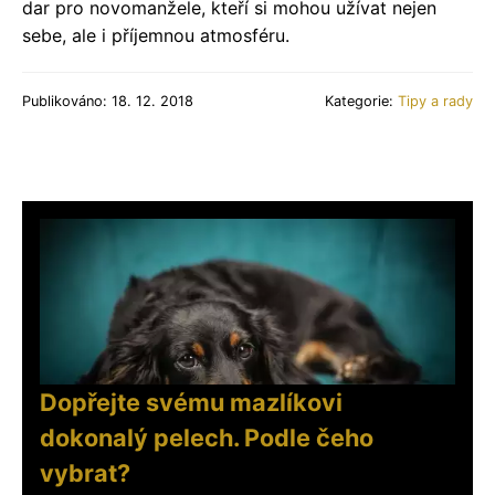
dar pro novomanžele, kteří si mohou užívat nejen
sebe, ale i příjemnou atmosféru.
Publikováno: 18. 12. 2018
Kategorie:
Tipy a rady
Dopřejte svému mazlíkovi
dokonalý pelech. Podle čeho
vybrat?