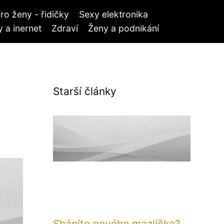
ro ženy - řidičky
Sexy elektronika
 a inernet
Zdraví
Ženy a podnikání
Starší články
Sháníte nového mazlíčka?