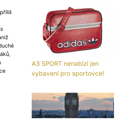
říliš
 s
aniž
oduché
řáků,
m
A3 SPORT nenabízí jen
uce
vybavení pro sportovce!