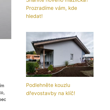
Prozradíme vám, kde
hledat!
Podlehněte kouzlu
ším
to,
dřevostavby na klíč!
bec