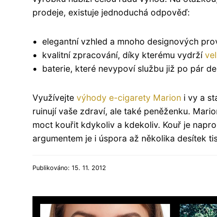
prodeje, existuje jednoduchá odpověď:
elegantní vzhled a mnoho designových pro
kvalitní zpracování, díky kterému vydrží
ve
baterie, které nevypoví službu již po pár d
Využívejte
výhody e-cigarety Marion
i vy a s
ruinují vaše zdraví, ale také peněženku. Mari
moct kouřit kdykoliv a kdekoliv. Kouř je nap
argumentem je i úspora až několika desítek tis
Publikováno: 15. 11. 2012