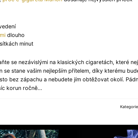
vedení
lmi
dlouho
esítkách minut
taňte se nezávislými na klasických cigaretách, které ne
on se stane vašim nejlepším přítelem, díky kterému bud
rosto bez zápachu a nebudete jím obtěžovat okolí. Pá
íc korun ročně...
Kategori