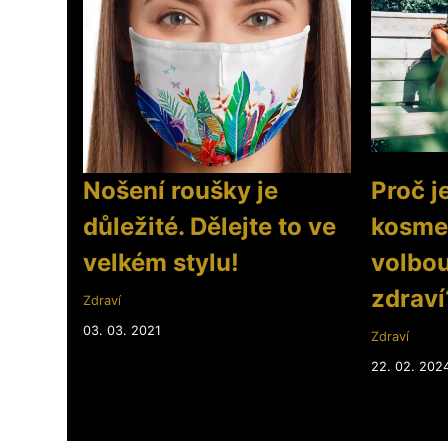
Nošení roušky je
Proč j
důležité. Dělejte to ve
kosme
velkém stylu!
volbou
zdraví
Zdraví
03. 03. 2021
Zdraví
22. 02. 202