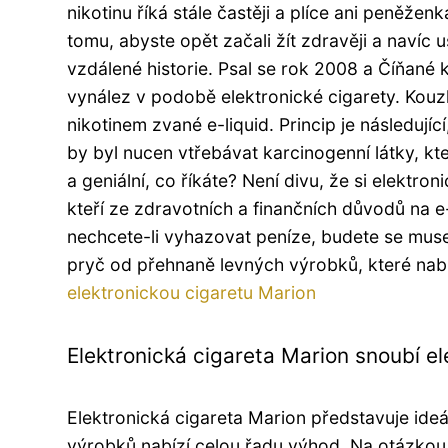
nikotinu říká stále častěji a plíce ani peněžen
tomu, abyste opět začali žít zdravěji a navíc uš
vzdálené historie. Psal se rok 2008 a Číňané 
vynález v podobě elektronické cigarety. Kouzlo
nikotinem zvané e-liquid. Princip je následující
by byl nucen vtřebávat karcinogenní látky, k
a geniální, co říkáte? Není divu, že si elektr
kteří ze zdravotních a finančních důvodů na e
nechcete-li vyhazovat peníze, budete se muse
pryč od přehnaně levných výrobků, které nabí
elektronickou cigaretu Marion
Elektronická cigareta Marion snoubí 
Elektronická cigareta Marion představuje ide
výrobků nabízí celou řadu výhod. Na otázkou