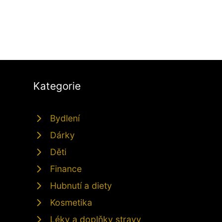
Kategorie
Bydlení
Dárky
Děti
Finance
Hubnutí a diety
Kosmetika
Léky a doplňky stravy