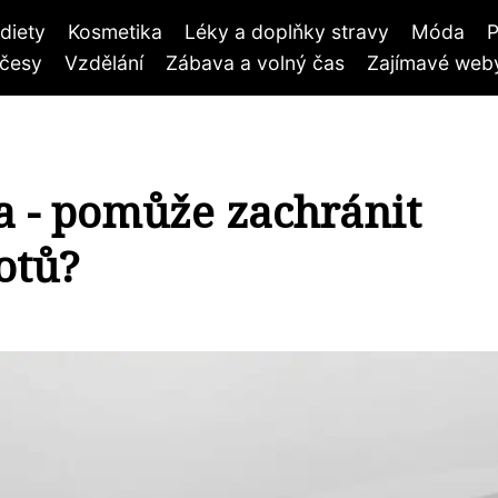
diety
Kosmetika
Léky a doplňky stravy
Móda
P
účesy
Vzdělání
Zábava a volný čas
Zajímavé weby
a - pomůže zachránit
otů?