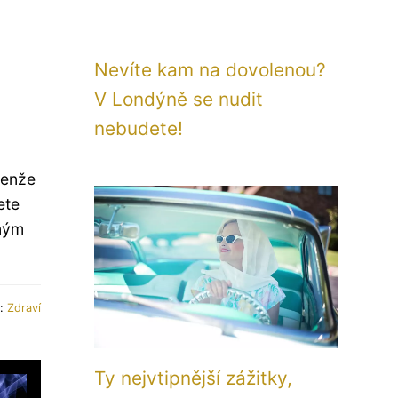
Nevíte kam na dovolenou?
V Londýně se nudit
nebudete!
jenže
ete
dným
e:
Zdraví
Ty nejvtipnější zážitky,