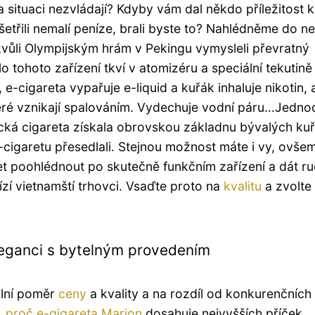
ka situaci nezvládají? Kdyby vám dal někdo příležitost k
etřili nemalí peníze, brali byste to?
Nahlédněme do nep
kvůli Olympijským hrám v Pekingu vymysleli převratný
 tohoto zařízení tkví v atomizéru a speciální tekutině
, e-cigareta vypařuje e-liquid a kuřák inhaluje nikotin, 
teré vznikají spalováním. Vydechuje vodní páru...Jedn
onická cigareta získala obrovskou základnu bývalých ku
-cigaretu přesedlali. Stejnou možnost máte i vy, ovše
t poohlédnout po skutečně funkčním zařízení a dát r
zí vietnamští trhovci. Vsaďte proto na
kvalitu
a zvolte
eleganci s bytelným provedením
ální poměr
ceny
a kvality a na rozdíl od konkurenčních
,
proč e-gigareta Marion
dosahuje nejvyšších příček