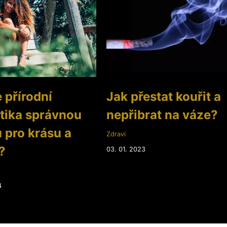
e přírodní
Jak přestat kouřit a
tika správnou
nepřibrat na váze?
 pro krásu a
Zdraví
?
03. 01. 2023
4