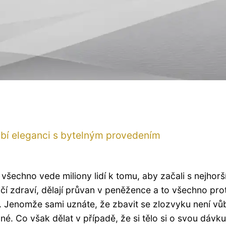
ubí eleganci s bytelným provedením
o všechno vede miliony lidí k tomu, aby začali s nejhor
í zdraví, dělají průvan v peněžence a to všechno pro
 Jenomže sami uznáte, že zbavit se zlozvyku není vů
. Co však dělat v případě, že si tělo si o svou dávku