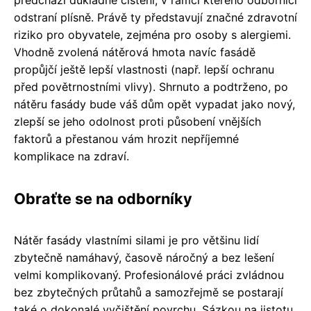
předchází důkladné čištění, v rámci kterého odborníci
odstraní plísně. Právě ty představují značné zdravotní
riziko pro obyvatele, zejména pro osoby s alergiemi.
Vhodně zvolená nátěrová hmota navíc fasádě
propůjčí ještě lepší vlastnosti (např. lepší ochranu
před povětrnostními vlivy). Shrnuto a podtrženo, po
nátěru fasády bude váš dům opět vypadat jako nový,
zlepší se jeho odolnost proti působení vnějších
faktorů a přestanou vám hrozit nepříjemné
komplikace na zdraví.
Obraťte se na odborníky
Nátěr fasády vlastními silami je pro většinu lidí
zbytečně namáhavý, časově náročný a bez lešení
velmi komplikovaný. Profesionálové práci zvládnou
bez zbytečných průtahů a samozřejmě se postarají
také o dokonalé vyčištění povrchu. Sázkou na jistotu