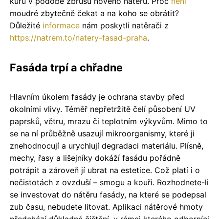
kúru v podobě zbrusu nového nátěru. Proč
není
moudré zbytečně čekat a na koho se obrátit?
Důležité
informace
nám poskytli natěrači z
https://natrem.to/natery-fasad-praha
.
Fasáda trpí a chřadne
Hlavním úkolem fasády je ochrana stavby před
okolními vlivy. Téměř nepřetržitě čelí působení UV
paprsků, větru, mrazu či teplotním výkyvům. Mimo to
se na ní průběžně usazují mikroorganismy, které ji
znehodnocují a urychlují degradaci materiálu. Plísně,
mechy, řasy a lišejníky dokáží fasádu pořádně
potrápit a zároveň jí ubrat na estetice. Což platí i o
nečistotách z ovzduší – smogu a kouři. Rozhodnete-li
se investovat do nátěru fasády, na které se podepsal
zub času, nebudete litovat. Aplikaci nátěrové hmoty