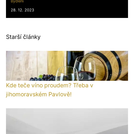
Bydlení
28. 12. 2023
Starší články
Kde teče víno proudem? Třeba v
jihomoravském Pavlově!