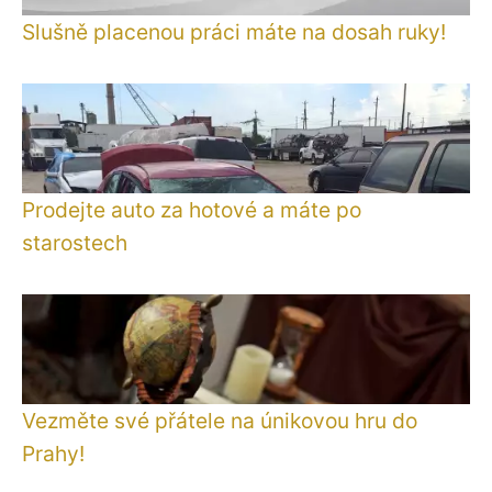
Slušně placenou práci máte na dosah ruky!
Prodejte auto za hotové a máte po
starostech
Vezměte své přátele na únikovou hru do
Prahy!