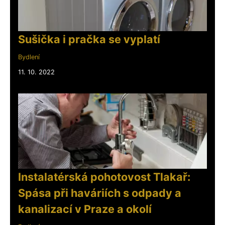
Sušička i pračka se vyplatí
Bydlení
11. 10. 2022
Instalatérská pohotovost Tlakař:
Spása při haváriích s odpady a
kanalizací v Praze a okolí