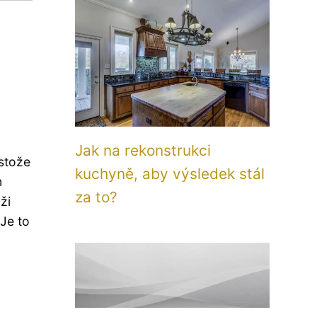
Jak na rekonstrukci
estože
kuchyně, aby výsledek stál
m
za to?
ži
 Je to