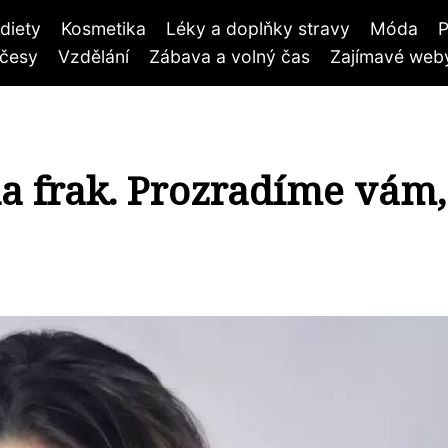
diety
Kosmetika
Léky a doplňky stravy
Móda
P
účesy
Vzdělání
Zábava a volný čas
Zajímavé weby
 na frak. Prozradíme vám,