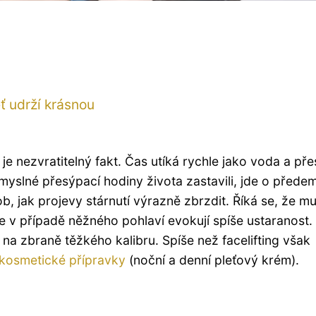
eť udrží krásnou
e nezvratitelný fakt. Čas utíká rychle jako voda a př
yslné přesýpací hodiny života zastavili, jde o přede
, jak projevy stárnutí výrazně zbrzdit. Říká se, že mu
le v případě něžného pohlaví evokují spíše ustaranost.
 na zbraně těžkého kalibru.
Spíše než facelifting však
kosmetické přípravky
(noční a denní pleťový krém).