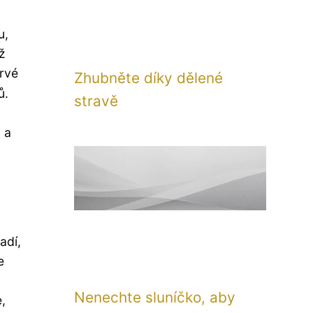
u,
iž
rvé
Zhubněte díky dělené
ů.
stravě
 a
adí,
e
Nenechte sluníčko, aby
,