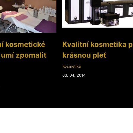
ní kosmetické
Kvalitní kosmetika p
 umí zpomalit
krásnou pleť
Kosmetika
03. 04. 2014
8