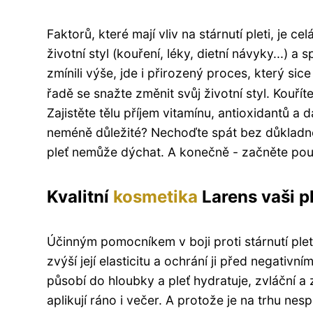
Faktorů, které mají vliv na stárnutí pleti, je ce
životní styl (kouření, léky, dietní návyky...) a s
zmínili výše, jde i přirozený proces, který sic
řadě se snažte změnit svůj životní styl. Kouří
Zajistěte tělu příjem vitamínu, antioxidantů a 
neméně důležité? Nechoďte spát bez důkladné
pleť nemůže dýchat. A konečně - začněte po
Kvalitní
kosmetika
Larens vaši p
Účinným pomocníkem v boji proti stárnutí plet
zvýší její elasticitu a ochrání ji před negati
působí do hloubky a pleť hydratuje, zvláční a
aplikují ráno i večer. A protože je na trhu nes