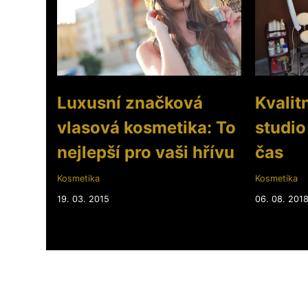
Luxusní značková
Kvalit
vlasová kosmetika: To
studio
nejlepší pro vaši hřívu
čas
Kosmetika
Kosmetika
19. 03. 2015
06. 08. 201