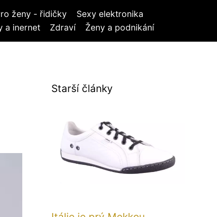
ro ženy - řidičky
Sexy elektronika
 a inernet
Zdraví
Ženy a podnikání
Starší články
Itálie je prý Mekkou