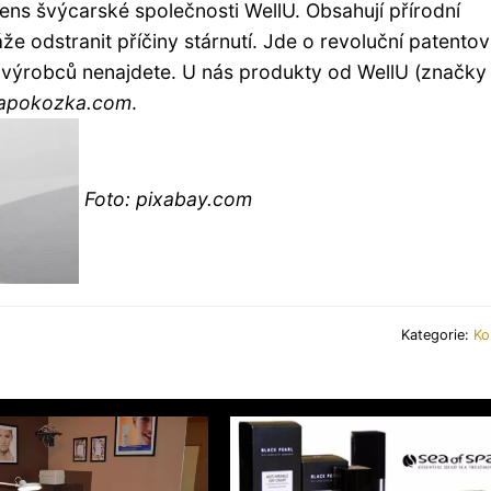
rens švýcarské společnosti WellU. Obsahují přírodní
že odstranit příčiny stárnutí. Jde o revoluční patento
ch výrobců nenajdete. U nás produkty od WellU (značky
apokozka.com
.
Foto: pixabay.com
Kategorie:
Ko