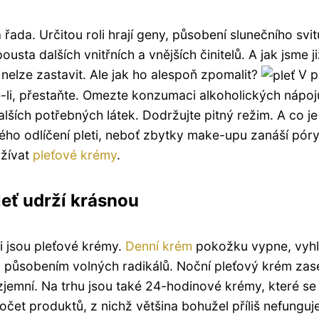
lá řada. Určitou roli hrají geny, působení slunečního svit
pousta dalších vnitřních a vnějších činitelů. A jak jsme j
e nelze zastavit. Ale jak ho alespoň zpomalit?
V p
te-li, přestaňte. Omezte konzumaci alkoholických nápoj
dalších potřebných látek. Dodržujte pitný režim. A co je
ho odlíčení pleti, neboť zbytky make-upu zanáší póry
užívat
pleťové krémy
.
leť udrží krásnou
i jsou pleťové krémy.
Denní krém
pokožku vypne, vyhl
vním působením volných radikálů. Noční pleťový krém zas
 zjemní. Na trhu jsou také 24-hodinové krémy, které se
počet produktů, z nichž většina bohužel příliš nefunguje