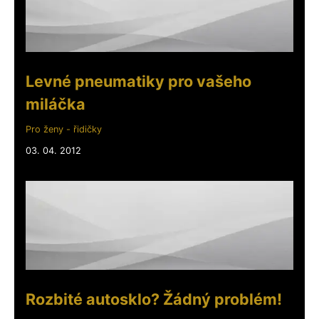
Levné pneumatiky pro vašeho
miláčka
Pro ženy - řidičky
03. 04. 2012
Rozbité autosklo? Žádný problém!