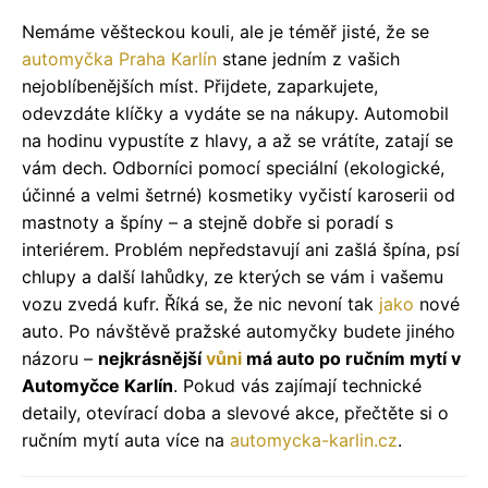
Nemáme věšteckou kouli, ale je téměř jisté, že se
automyčka Praha Karlín
stane jedním z vašich
nejoblíbenějších míst. Přijdete, zaparkujete,
odevzdáte klíčky a vydáte se na nákupy. Automobil
na hodinu vypustíte z hlavy, a až se vrátíte, zatají se
vám dech. Odborníci pomocí speciální (ekologické,
účinné a velmi šetrné) kosmetiky vyčistí karoserii od
mastnoty a špíny – a stejně dobře si poradí s
interiérem. Problém nepředstavují ani zašlá špína, psí
chlupy a další lahůdky, ze kterých se vám i vašemu
vozu zvedá kufr. Říká se, že nic nevoní tak
jako
nové
auto. Po návštěvě pražské automyčky budete jiného
názoru –
nejkrásnější
vůni
má auto po ručním mytí v
Automyčce Karlín
. Pokud vás zajímají technické
detaily, otevírací doba a slevové akce, přečtěte si o
ručním mytí auta více na
automycka-karlin.cz
.