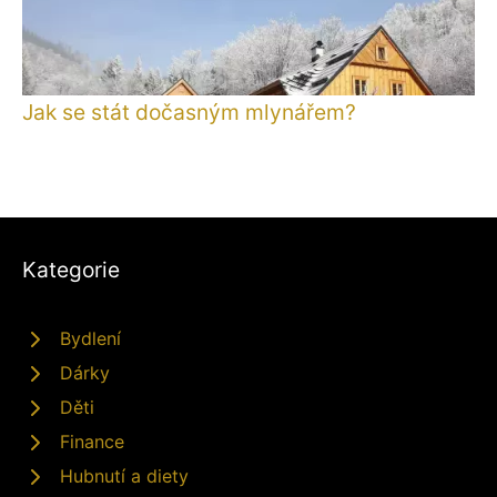
Jak se stát dočasným mlynářem?
Kategorie
Bydlení
Dárky
Děti
Finance
Hubnutí a diety