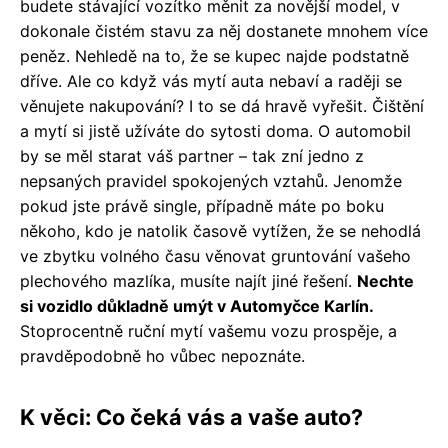
budete stávající vozítko měnit za novější model, v
dokonale čistém stavu za něj dostanete mnohem více
peněz. Nehledě na to, že se kupec najde podstatně
dříve. Ale co když vás mytí auta nebaví a raději se
věnujete nakupování? I to se dá hravě vyřešit. Čištění
a mytí si jistě užíváte do sytosti doma. O automobil
by se měl starat váš partner – tak zní jedno z
nepsaných pravidel spokojených vztahů. Jenomže
pokud jste právě single, případně máte po boku
někoho, kdo je natolik časově vytížen, že se nehodlá
ve zbytku volného času věnovat gruntování vašeho
plechového mazlíka, musíte najít jiné řešení.
Nechte
si vozidlo důkladně umýt v Automyčce Karlín.
Stoprocentně ruční mytí vašemu vozu prospěje, a
pravděpodobně ho vůbec nepoznáte.
K věci: Co čeká vás a vaše auto?