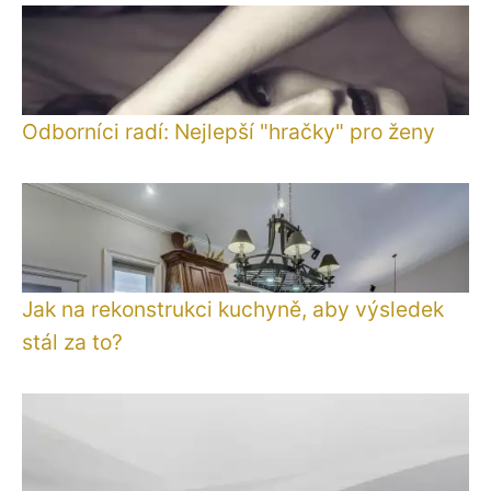
Odborníci radí: Nejlepší "hračky" pro ženy
Jak na rekonstrukci kuchyně, aby výsledek
stál za to?