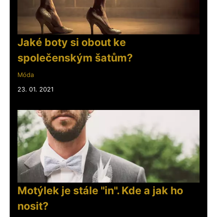
Jaké boty si obout ke
společenským šatům?
Móda
23. 01. 2021
Motýlek je stále "in". Kde a jak ho
nosit?