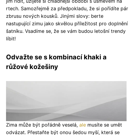
jím řídit, užijete si chladnější období s úsměvem na
rtech. Samozřejmě za předpokladu, že si pořídíte pár
zbrusu nových kousků. Jinými slovy: berte
nastupující zimu jako skvělou příležitost pro doplnění
šatníku. Vsadíme se, že se vám budou letošní trendy
líbit!
Odvažte se s kombinací khaki a
růžové kožešiny
Zima může být pořádně veselá,
ale
musíte se umět
odvázat. Přestaňte být onou šedou myší, která se