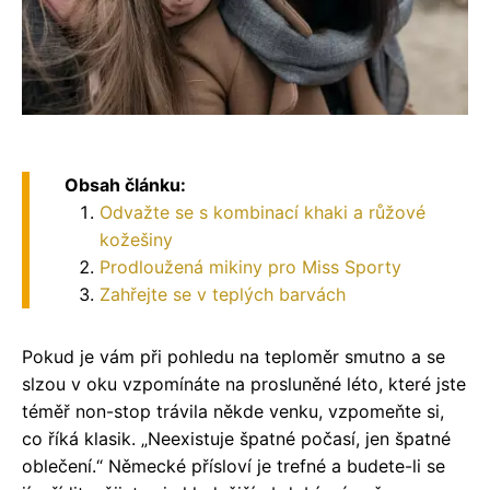
Obsah článku:
Odvažte se s kombinací khaki a růžové
kožešiny
Prodloužená mikiny pro Miss Sporty
Zahřejte se v teplých barvách
Pokud je vám při pohledu na teploměr smutno a se
slzou v oku vzpomínáte na prosluněné léto, které jste
téměř non-stop trávila někde venku, vzpomeňte si,
co říká klasik. „Neexistuje špatné počasí, jen špatné
oblečení.“ Německé přísloví je trefné a budete-li se