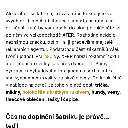
Ale vraťme se k tomu, co vás trápí. Pokud jste ve
svých oblíbených obchodech nenašla nepotištěné
oblečení které by vám padlo do oka, poohlédněte se
po něm ve velkoobchodě
XFER
. Rozhodně nejde o
neznámou značku, oblíbili si ji především majitelé
reklamních agentur. Podstatnou část zákazníků však
tvoří i jednotlivci
jako
vy. XFER nabízí reklamní textil
a oblečení pro volný
čas
přes dvacet let. Přímý
výrobce si vybudoval dobré jméno a sortiment se
stal synonymem kvality za skvělé ceny. Co konkrétně
v nabídce najdete? Je toho víc než dost:
trička,
mikiny,
polokošile s krátkým rukávem
, bundy, vesty,
fleecové oblečení, tašky i čepice
.
Čas na doplnění šatníku je právě...
teď!