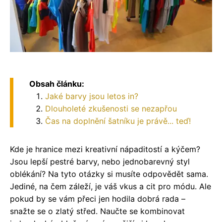
Obsah článku:
Jaké barvy jsou letos in?
Dlouholeté zkušenosti se nezapřou
Čas na doplnění šatníku je právě... teď!
Kde je hranice mezi kreativní nápaditostí a kýčem?
Jsou lepší pestré barvy, nebo jednobarevný styl
oblékání? Na tyto otázky si musíte odpovědět sama.
Jediné, na čem záleží, je váš vkus a cit pro módu. Ale
pokud by se vám přeci jen hodila dobrá rada –
snažte se o zlatý střed. Naučte se kombinovat