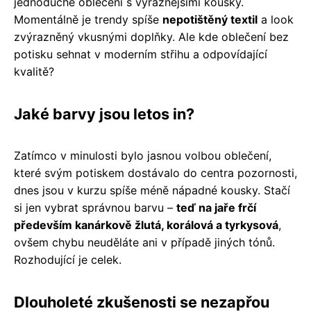
jednoduché oblečení s výraznějšími kousky.
Momentálně je trendy spíše
nepotištěný textil
a look
zvýrazněný vkusnými doplňky. Ale kde oblečení bez
potisku sehnat v moderním střihu a odpovídající
kvalitě?
Jaké barvy jsou letos in?
Zatímco v minulosti bylo jasnou volbou oblečení,
které svým potiskem dostávalo do centra pozornosti,
dnes jsou v kurzu spíše méně nápadné kousky. Stačí
si jen vybrat správnou barvu –
teď na jaře frčí
především kanárkově žlutá, korálová a tyrkysová
,
ovšem chybu neuděláte ani v případě jiných tónů.
Rozhodující je celek.
Dlouholeté zkušenosti se nezapřou