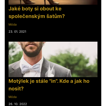
Jaké boty si obout ke
společenským šatům?
Móda
23. 01. 2021
Motýlek je stále "in". Kde a jak ho
nosit?
Móda
26. 10. 2022