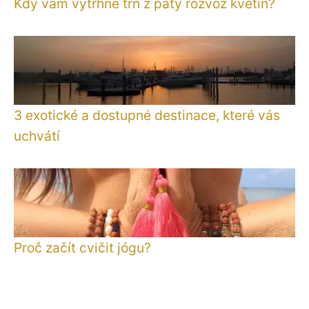
Kdy vám vytrhne trn z paty rozvoz květin?
3 exotické a dostupné destinace, které vás
uchvátí
Proč začít cvičit jógu?