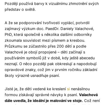
Později používá barvy k vizuálnímu zhmotnění svých
představ o světě.
A že se podporování tvořivosti vyplácí, potvrdil
zajímavý výzkum doc. PaedDr. Daniely Valachové,
PhD, která společně s několika dalšími odborníky
zkoumala souvislost mezi písmem a kresbou.
Průzkumu se zúčastnilo přes 200 dětí a podle
Valachové je obojí propojené – děti začínají s
používáním symbolů již v době, kdy ještě abecedu
neznají. O něco později pak obkreslují a napodobují
opravdové znaky, což jim v prvním ročníku základní
školy výrazně usnadňuje psaní.
Jisté je, že děti vedené ke kreslení
si
nenásilnou
formou získávají správné návyky k psaní.
Valachová
dále uvedla, že ideální je malování ve stoje.
Což není