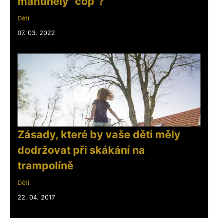
mantinely "cop"?
Děti
07. 03. 2022
Zásady, které by vaše děti měly
dodržovat při skákání na
trampolíně
Děti
22. 04. 2017