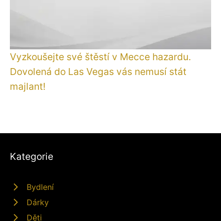
Vyzkoušejte své štěstí v Mecce hazardu.
Dovolená do Las Vegas vás nemusí stát
majlant!
Kategorie
Bydlení
Dárky
Děti