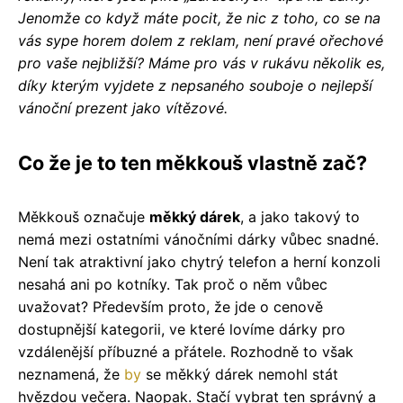
Jenomže co když máte pocit, že nic z toho, co se na
vás sype horem dolem z reklam, není pravé ořechové
pro vaše nejbližší? Máme pro vás v rukávu několik es,
díky kterým vyjdete z nepsaného souboje o nejlepší
vánoční prezent jako vítězové.
Co že je to ten měkkouš vlastně zač?
Měkkouš označuje
měkký dárek
, a jako takový to
nemá mezi ostatními vánočními dárky vůbec snadné.
Není tak atraktivní jako chytrý telefon a herní konzoli
nesahá ani po kotníky. Tak proč o něm vůbec
uvažovat? Především proto, že jde o cenově
dostupnější kategorii, ve které lovíme dárky pro
vzdálenější příbuzné a přátele. Rozhodně to však
neznamená, že
by
se měkký dárek nemohl stát
hvězdou večera. Naopak. Stačí vybrat ten správný a