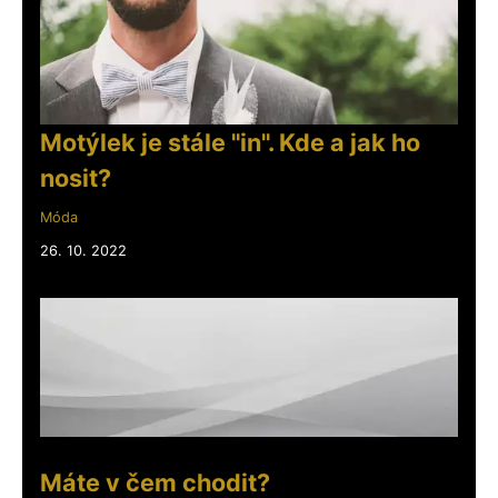
Motýlek je stále "in". Kde a jak ho
nosit?
Móda
26. 10. 2022
Máte v čem chodit?