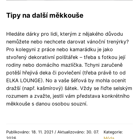
Tipy na další měkkouše
Hledáte dárky pro lidi, kterým z nějakého důvodu
nemůžete nebo nechcete darovat vánoční trenýrky?
Pro kolegyni z práce nebo kamarádku je jako
stvořený dekorativní polštářek – třeba s fotkou její
rodiny nebo domácího mazlíčka. Tchyni zaručeně
potěší hřejivá deka či povlečení (třeba právě to od
ELKA LOUNGE). No a vaše šéfová by mohla ocenit
dražší (např. kašmírový) šátek. Vždy se řiďte selským
rozumem a zvažte, jestli vám představa konkrétního
měkkouše s danou osobou souzní.
Publikováno: 18. 11. 2021 / Aktualizováno: 30. 07.
Kategorie:
2026
Móda