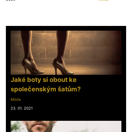
Jaké boty si obout ke
společenským šatům?
Móda
23. 01. 2021