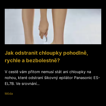
Jak odstranit chloupky pohodlně,
rychle a bezbolestně?
V cestě vám přitom nemusí stát ani chloupky na
nohou, které odstraní šikovný epilátor Panasonic ES-
EL7B. Ve srovnání...
Móda