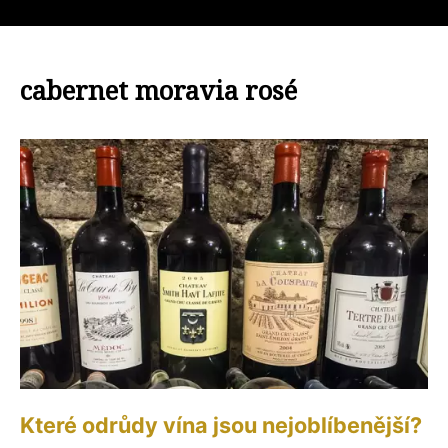
cabernet moravia rosé
Které odrůdy vína jsou nejoblíbenější?