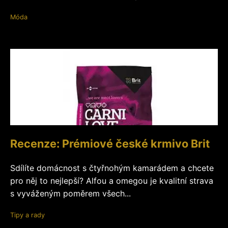
Móda
Recenze: Prémiové české krmivo Brit
Sdílíte domácnost s čtyřnohým kamarádem a chcete
pro něj to nejlepší? Alfou a omegou je kvalitní strava
s vyváženým poměrem všech...
Tipy a rady