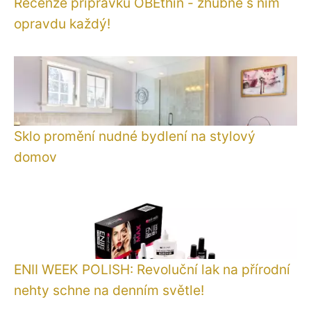
Recenze přípravku OBEthin - zhubne s ním
opravdu každý!
Sklo promění nudné bydlení na stylový
domov
ENII WEEK POLISH: Revoluční lak na přírodní
nehty schne na denním světle!