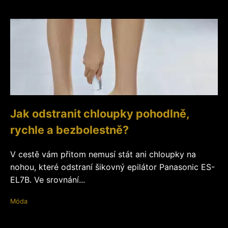
Jak odstranit chloupky pohodlně,
rychle a bezbolestně?
V cestě vám přitom nemusí stát ani chloupky na
nohou, které odstraní šikovný epilátor Panasonic ES-
EL7B. Ve srovnání...
Móda