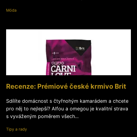
Móda
Recenze: Prémiové české krmivo Brit
Sdílíte domácnost s čtyřnohým kamarádem a chcete
pro něj to nejlepší? Alfou a omegou je kvalitní strava
s vyváženým poměrem všech...
Tipy a rady