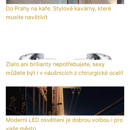
Do Prahy na kafe: Stylové kavárny, které
musíte navštívit
Zlato ani brilianty nepotřebujete, sexy
můžete být i v náušnicích z chirurgické oceli!
Moderní LED osvětlení je dobrou volbou i pro
vaše město