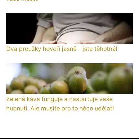
Dva proužky hovoří jasně - jste těhotná!
Zelená káva funguje a nastartuje vaše
hubnutí. Ale musíte pro to něco udělat!