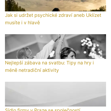
Jak si udržet psychické zdraví aneb Uklízet
musíte i v hlavě
Nejlepší zábava na svatbu: Tipy na hry i
méně netradiční aktivity
Sídlo firmy v Praze se společností