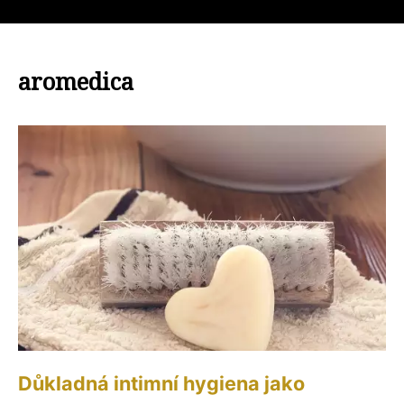
aromedica
Důkladná intimní hygiena jako