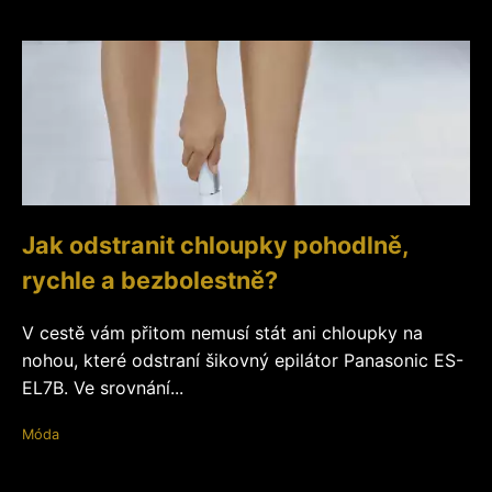
Jak odstranit chloupky pohodlně,
rychle a bezbolestně?
V cestě vám přitom nemusí stát ani chloupky na
nohou, které odstraní šikovný epilátor Panasonic ES-
EL7B. Ve srovnání...
Móda