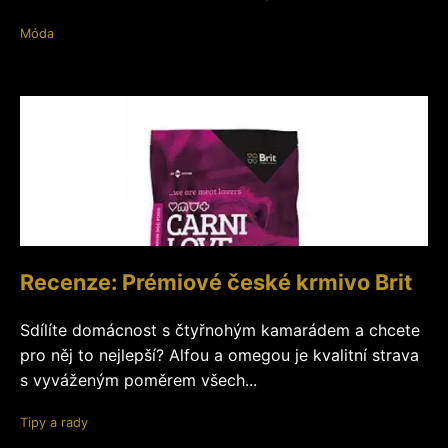
Móda
Recenze: Prémiové české krmivo Brit
Sdílíte domácnost s čtyřnohým kamarádem a chcete
pro něj to nejlepší? Alfou a omegou je kvalitní strava
s vyváženým poměrem všech...
Tipy a rady