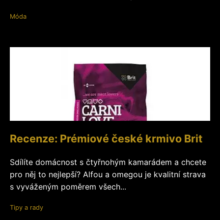
Móda
Recenze: Prémiové české krmivo Brit
Sdílíte domácnost s čtyřnohým kamarádem a chcete
pro něj to nejlepší? Alfou a omegou je kvalitní strava
s vyváženým poměrem všech...
Tipy a rady