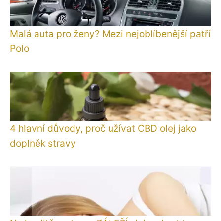
Malá auta pro ženy? Mezi nejoblíbenější patří
Polo
4 hlavní důvody, proč užívat CBD olej jako
doplněk stravy