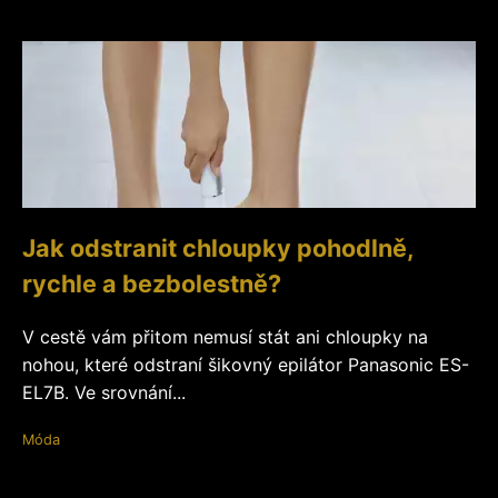
Jak odstranit chloupky pohodlně,
rychle a bezbolestně?
V cestě vám přitom nemusí stát ani chloupky na
nohou, které odstraní šikovný epilátor Panasonic ES-
EL7B. Ve srovnání...
Móda