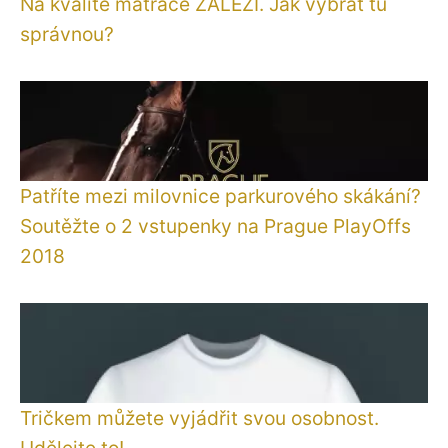
Na kvalitě matrace ZÁLEŽÍ. Jak vybrat tu
správnou?
Patříte mezi milovnice parkurového skákání?
Soutěžte o 2 vstupenky na Prague PlayOffs
2018
Tričkem můžete vyjádřit svou osobnost.