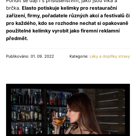
Pořídit se dají i s příslušenstvím, jako jsou víka a
brčka.
Elasto potiskuje kelímky pro restaurační
zařízení, firmy, pořadatele různých akcí a festivalů či
pro každého, kdo se rozhodne nechat si opakovaně
použitelné kelímky vyrobit jako firemní reklamní
předmět.
Publikováno: 01. 09. 2022
Kategorie:
Léky a doplňky stravy