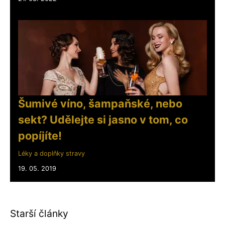
Šumivé víno, šampaňské, nebo
sekt? Udělejte si jasno v tom, co
popíjíte!
Léky a doplňky stravy
19. 05. 2019
Starší články