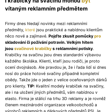
I krabičky na svačinu mohou
být
vítaným reklamním předmětem
Firmy dnes hledají novinky mezi reklamními
předměty,
které
jsou praktické a nabídnou klientům
něco nové a zajímavé.
Pojďte zkusit pomůcky
pro
skladování či požívání potravin. Velkým hitem
jsou
svačinové krabičky
s reklamními potisky
.
Krabičky na svačinu jsou dnes standardní výbavou
každého školáka. Klienti, kteří jsou rodiči, je proto
ocení dvojnásob. Ale pravdou je, že i řada lidí si dnes
nosí do práce hotové svačiny případně kompletní
obědy. Takže jde o jeden z velice oceňovaných dárků
pro klienty.
TIP:
Kvalitní modely krabiček na svačiny,
ale i na uložení jiných předmětů, vám nabídnou v
elasto. Firma je stálicí na trhu 3D reklamy a je rovněž
členem mezinárodní organizace velkoobchodů a
výrobců reklamních a dárkových předmětů PSI. Je