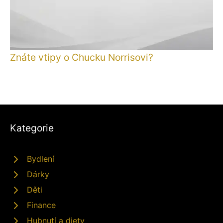
Znáte vtipy o Chucku Norrisovi?
Kategorie
Bydlení
Dárky
Děti
Finance
Hubnutí a diety