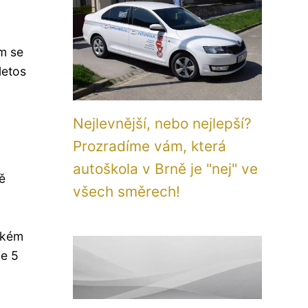
m se
letos
Nejlevnější, nebo nejlepší?
Prozradíme vám, která
autoškola v Brně je "nej" ve
ě
všech směrech!
ickém
ze 5