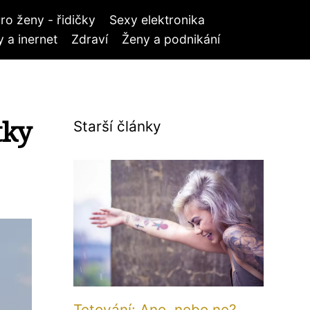
ro ženy - řidičky
Sexy elektronika
 a inernet
Zdraví
Ženy a podnikání
tky
Starší články
Tetování: Ano, nebo ne?