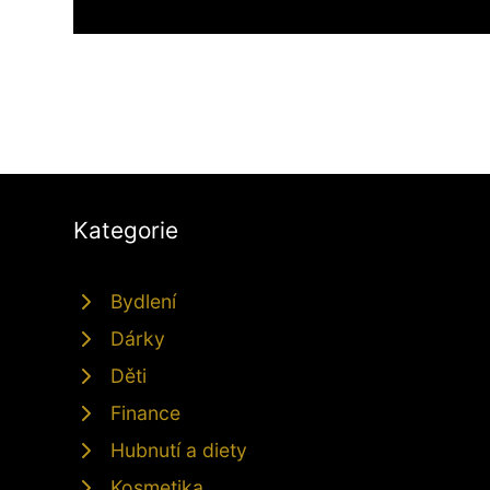
Kategorie
Bydlení
Dárky
Děti
Finance
Hubnutí a diety
Kosmetika