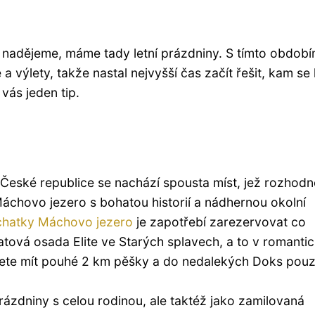
nadějeme, máme tady letní prázdniny. S tímto období
 výlety, takže nastal nejvyšší čas začít řešit, kam se 
vás jeden tip.
 v České republice se nachází spousta míst, jež rozhodn
 Máchovo jezero s bohatou historií a nádhernou okolní
chatky Máchovo jezero
je zapotřebí zarezervovat co
atová osada Elite ve Starých splavech, a to v romant
dete mít pouhé 2 km pěšky a do nedalekých Doks pou
prázdniny s celou rodinou, ale taktéž jako zamilovaná