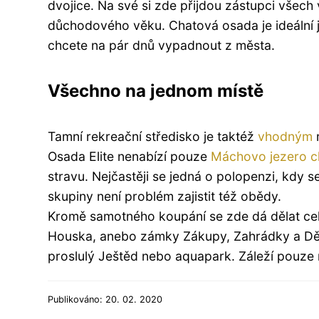
dvojice. Na své si zde přijdou zástupci všech
důchodového věku. Chatová osada je ideální j
chcete na pár dnů vypadnout z města.
Všechno na jednom místě
Tamní rekreační středisko je taktéž
vhodným
m
Osada Elite nenabízí pouze
Máchovo jezero c
stravu. Nejčastěji se jedná o polopenzi, kdy 
skupiny není problém zajistit též obědy.
Kromě samotného koupání se zde dá dělat celá
Houska, anebo zámky Zákupy, Zahrádky a Děte
proslulý Ještěd nebo aquapark. Záleží pouze n
Publikováno: 20. 02. 2020