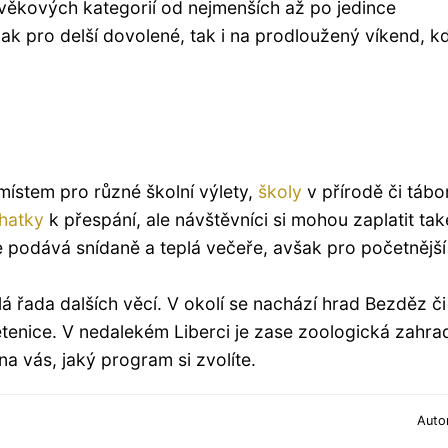
 věkových kategorií od nejmenších až po jedince
ak pro delší dovolené, tak i na prodloužený víkend, k
ístem pro různé školní výlety,
školy
v přírodě či tábo
hatky
k přespání, ale návštěvníci si mohou zaplatit tak
se podává snídaně a teplá večeře, avšak pro početnější
 řada dalších věcí. V okolí se nachází hrad Bezděz či
nice. V nedalekém Liberci je zase zoologická zahra
a vás, jaký program si zvolíte.
Auto