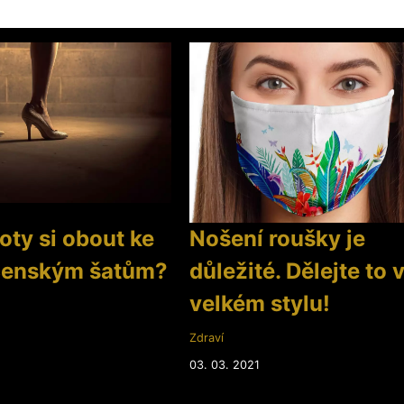
oty si obout ke
Nošení roušky je
čenským šatům?
důležité. Dělejte to 
velkém stylu!
Zdraví
03. 03. 2021