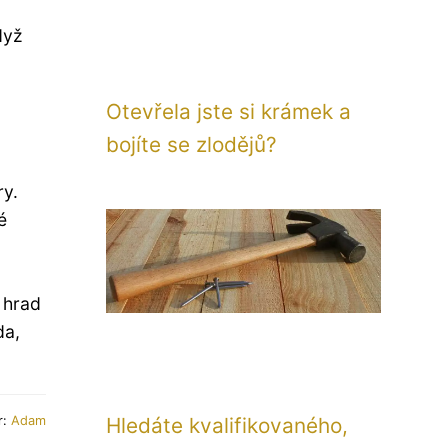
dyž
Otevřela jste si krámek a
bojíte se zlodějů?
ry.
é
 hrad
da,
r:
Adam
Hledáte kvalifikovaného,