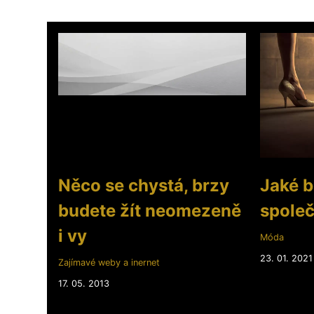
Něco se chystá, brzy
Jaké b
budete žít neomezeně
spole
i vy
Móda
23. 01. 2021
Zajímavé weby a inernet
17. 05. 2013