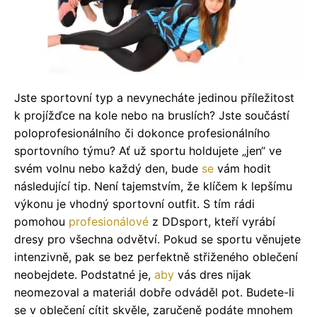
Jste sportovní typ a nevynecháte jedinou příležitost
k projížďce na kole nebo na bruslích? Jste součástí
poloprofesionálního či dokonce profesionálního
sportovního týmu? Ať už sportu holdujete „jen“ ve
svém volnu nebo každý den, bude
se
vám hodit
následující tip. Není tajemstvím, že klíčem k lepšímu
výkonu je vhodný sportovní outfit. S tím rádi
pomohou
profesionálové
z DDsport, kteří vyrábí
dresy pro všechna odvětví. Pokud se sportu věnujete
intenzivně, pak se bez perfektně střiženého oblečení
neobejdete. Podstatné je,
aby
vás dres nijak
neomezoval a materiál dobře odváděl pot. Budete-li
se v oblečení cítit skvěle, zaručeně podáte mnohem