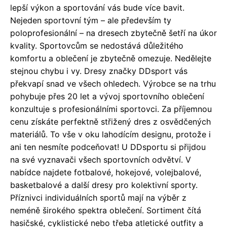
lepší výkon a sportování vás bude více bavit.
Nejeden sportovní tým – ale především ty
poloprofesionální – na dresech zbytečně šetří na úkor
kvality. Sportovcům se nedostává důležitého
komfortu a oblečení je zbytečně omezuje. Nedělejte
stejnou chybu i vy. Dresy značky DDsport vás
překvapí snad ve všech ohledech. Výrobce se na trhu
pohybuje přes 20 let a vývoj sportovního oblečení
konzultuje s profesionálními sportovci. Za příjemnou
cenu získáte perfektně střižený dres z osvědčených
materiálů. To vše v oku lahodícím designu, protože i
ani ten nesmíte podceňovat! U DDsportu si přijdou
na své vyznavači všech sportovních odvětví. V
nabídce najdete fotbalové, hokejové, volejbalové,
basketbalové a další dresy pro kolektivní sporty.
Příznivci individuálních sportů mají na výběr z
neméně širokého spektra oblečení. Sortiment čítá
hasičské, cyklistické nebo třeba atletické outfity a