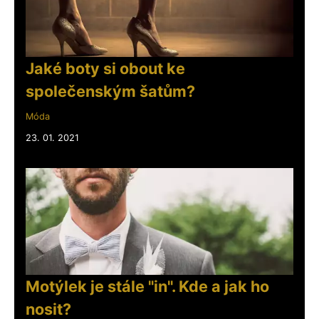
Jaké boty si obout ke
společenským šatům?
Móda
23. 01. 2021
Motýlek je stále "in". Kde a jak ho
nosit?