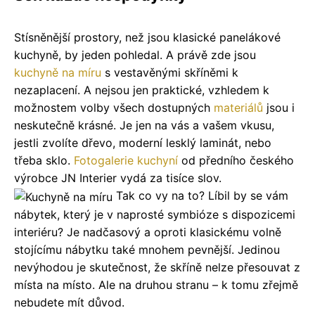
Stísněnější prostory, než jsou klasické panelákové
kuchyně, by jeden pohledal. A právě zde jsou
kuchyně na míru
s vestavěnými skříněmi k
nezaplacení. A nejsou jen praktické, vzhledem k
možnostem volby všech dostupných
materiálů
jsou i
neskutečně krásné. Je jen na vás a vašem vkusu,
jestli zvolíte dřevo, moderní lesklý laminát, nebo
třeba sklo.
Fotogalerie kuchyní
od předního českého
výrobce JN Interier vydá za tisíce slov.
Tak co vy na to? Líbil by se vám
nábytek, který je v naprosté symbióze s dispozicemi
interiéru? Je nadčasový a oproti klasickému volně
stojícímu nábytku také mnohem pevnější. Jedinou
nevýhodou je skutečnost, že skříně nelze přesouvat z
místa na místo. Ale na druhou stranu – k tomu zřejmě
nebudete mít důvod.