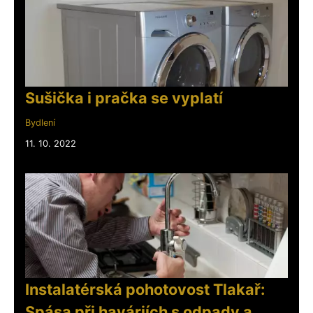
Sušička i pračka se vyplatí
Bydlení
11. 10. 2022
Instalatérská pohotovost Tlakař:
Spása při haváriích s odpady a