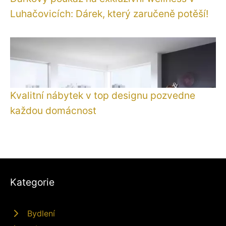
Luhačovicích: Dárek, který zaručeně potěší!
Kvalitní nábytek v top designu pozvedne
každou domácnost
Kategorie
Bydlení