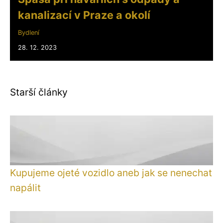
kanalizací v Praze a okolí
Bydlení
28. 12. 2023
Starší články
Kupujeme ojeté vozidlo aneb jak se nenechat
napálit