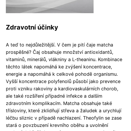
Zdravotní účinky
A teď to nejdůležitější. V čem je pití čaje matcha
prospěšné? Čaj obsahuje množství antioxidantů,
vitaminů, minerálů, vlákniny a L-theaninu. Kombinace
těchto látek napomáhá ke zvýšení koncentrace,
energie a napomáhá k celkové pohodě organismu.
Vyšší koncentrace polyfenolů působí jako prevence
proti vzniku rakoviny a kardiovaskulárních chorob,
ale také rozšíření případné infekce a dalším
zdravotním komplikacím. Matcha obsahuje také
třísloviny, které zklidňují střeva a žaludek a urychlují
léčbu sliznic v případě nachlazení. Theofylin se zase
stará o povzbuzení krevního oběhu a uvolnění