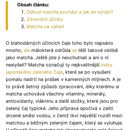
Obsah článku:
Odkud matcha pochází a jak se vyrábí?
Zdravotní účinky
Matcha na vaření
O blahodárných účincích čaje toho bylo napsáno
mnoho,
ale
málokterá odrůda
se
těší takové oblibě
jako matcha. Ještě jste ji neochutnali a ani o ní
neslyšeli?
Matcha označují ty nejkvalitnější
lístky
japonského zeleného čaje
, které se po vysušení
pomalu nadrtí na prášek v kamenných mlýnech. A je
to právě šetrný způsob zpracování, díky kterému si
matcha uchovává všechny vitamíny, minerály,
antioxidanty, vlákninu a další složky, které jsou pro
zelený čaj typické. Jeho příprava spočívá v zalití
drcené směsi vodou, v čemž tkví největší rozdíl mezi
matchou a běžným zeleným čajem, který se vyluhuje.