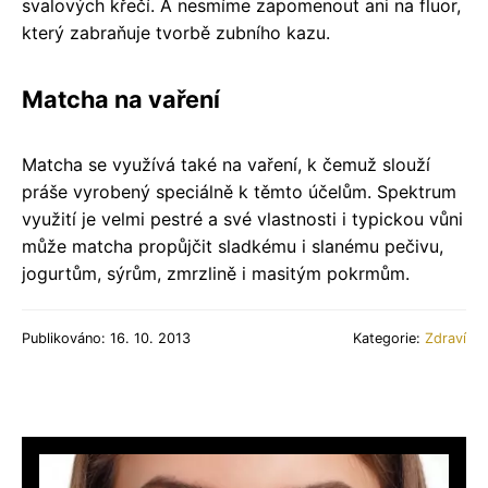
svalových křečí. A nesmíme zapomenout ani na fluor,
který zabraňuje tvorbě zubního kazu.
Matcha na vaření
Matcha se využívá také na vaření, k čemuž slouží
práše vyrobený speciálně k těmto účelům. Spektrum
využití je velmi pestré a své vlastnosti i typickou vůni
může matcha propůjčit sladkému i slanému pečivu,
jogurtům, sýrům, zmrzlině i masitým pokrmům.
Publikováno: 16. 10. 2013
Kategorie:
Zdraví