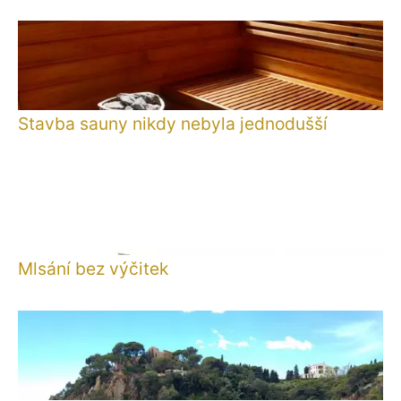
Stavba sauny nikdy nebyla jednodušší
Mlsání bez výčitek