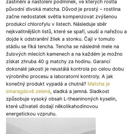
zastínění a nastolení podmínek, ve kterých rostla
původní divoká matcha. Důvod je prostý – rostlina
začne nedostatek světla kompenzovat zvýšenou
produkcí chlorofylu v listech. Následuje sběr
nejkvalitnějších listů, které se spaří, usuší a nařežou a
dojde k odstranění žilek a stonku. Čaji v tomuto
stádiu se říká tencha. Tencha se následně mele na
žulových mlecích kamenech a na každém je možno
získat zhruba 40 g matchy za hodinu. Garancí
dokonalé jakosti je neustálá kontrola po celou dobu
výrobního procesu a laboratorní kontroly. A jak
konečný produkt vypadá a chutná?
Matcha je
smaragdově zelená
, sladká a jemná. Sladkost
způsobuje vysoký obsah L-theaninoných kyselin,
které uživateli dodají několikahodinovou
energetickou vzpruhu.