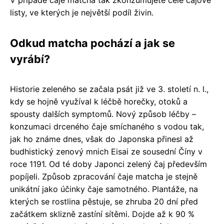
V případě čaje matcha tak zkonzumujete celé čajové
listy, ve kterých je největší podíl živin.
Odkud matcha pochází a jak se
vyrábí?
Historie zeleného se začala psát již ve 3. století n. l.,
kdy se hojně využíval k léčbě horečky, otoků a
spousty dalších symptomů. Nový způsob léčby –
konzumaci drceného čaje smíchaného s vodou tak,
jak ho známe dnes, však do Japonska přinesl až
budhistický zenový mnich Eisai ze sousední Číny v
roce 1191. Od té doby Japonci zelený čaj především
popíjeli. Způsob zpracování čaje matcha je stejně
unikátní jako účinky čaje samotného. Plantáže, na
kterých se rostlina pěstuje, se zhruba 20 dní před
začátkem sklizně zastíní sítěmi. Dojde až k 90 %