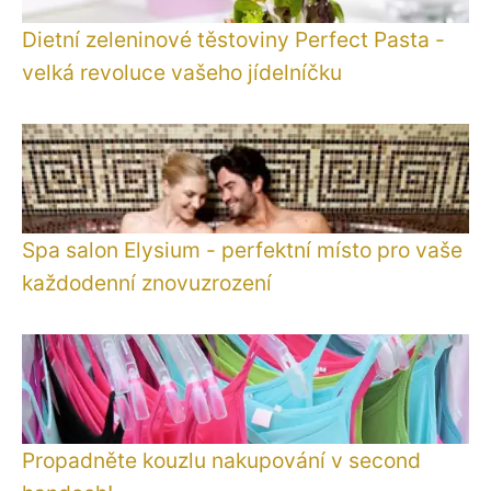
Dietní zeleninové těstoviny Perfect Pasta -
velká revoluce vašeho jídelníčku
Spa salon Elysium - perfektní místo pro vaše
každodenní znovuzrození
Propadněte kouzlu nakupování v second