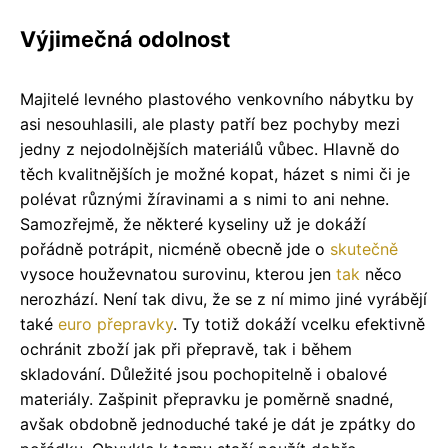
Výjimečná odolnost
Majitelé levného plastového venkovního nábytku by
asi nesouhlasili, ale plasty patří bez pochyby mezi
jedny z nejodolnějších materiálů vůbec. Hlavně do
těch kvalitnějších je možné kopat, házet s nimi či je
polévat různými žíravinami a s nimi to ani nehne.
Samozřejmě, že některé kyseliny už je dokáží
pořádně potrápit, nicméně obecně jde o
skutečně
vysoce houževnatou surovinu, kterou jen
tak
něco
nerozhází. Není tak divu, že se z ní mimo jiné vyrábějí
také
euro přepravky
. Ty totiž dokáží vcelku efektivně
ochránit zboží jak při přepravě, tak i během
skladování. Důležité jsou pochopitelně i obalové
materiály. Zašpinit přepravku je poměrně snadné,
avšak obdobně jednoduché také je dát je zpátky do