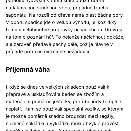
pořádku. Obvykle k tomu stačí použít dobře
natlakovanou studenou vodu, případně trochu
saponátu. Na rozdíl od dřeva nemá plast žádné póry.
V oboru spedice jde o velkou výhodu, jelikož díky
tomu umělohmotné přepravky nenačichnou. Dřevo je
na tom o poznání hůř. To nejenže načichnout dokáže,
ale zároveň předává pachy dále, což je hlavně v
případě potravin extrémně nežádoucí.
Příjemná váha
I když se dnes ve velkých skladech používají k
přepravě a uskladňování beden se zbožím a
materiálem primárně ještěrky, pro obchody to úplně
neplatí. I tam se používají speciální vozíky, se kterými
je možné poměrně snadno brouzdat mezi regály,
nicméně nakládku i vykládku musí obvykle provést
člověk vlastními silami. A proto se u plastových