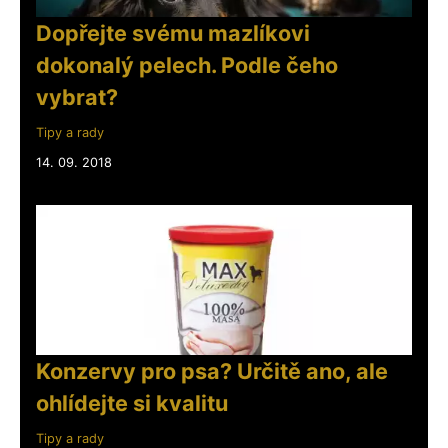
Dopřejte svému mazlíkovi
dokonalý pelech. Podle čeho
vybrat?
Tipy a rady
14. 09. 2018
Konzervy pro psa? Určitě ano, ale
ohlídejte si kvalitu
Tipy a rady