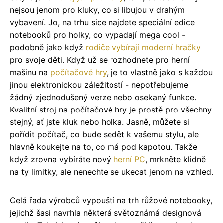
nejsou jenom pro kluky, co si libujou v drahým
vybavení. Jo, na trhu sice najdete speciální edice
notebooků pro holky, co vypadají mega cool -
podobně jako když
rodiče vybírají moderní hračky
pro svoje děti. Když už se rozhodnete pro herní
mašinu na
počítačové hry
, je to vlastně jako s každou
jinou elektronickou záležitostí - nepotřebujeme
žádný zjednodušený verze nebo osekaný funkce.
Kvalitní stroj na počítačové hry je prostě pro všechny
stejný, ať jste kluk nebo holka. Jasně, můžete si
pořídit počítač, co bude sedět k vašemu stylu, ale
hlavně koukejte na to, co má pod kapotou. Takže
když zrovna vybíráte nový
herní PC
, mrkněte klidně
na ty limitky, ale nenechte se ukecat jenom na vzhled.
Celá řada výrobců vypouští na trh růžové notebooky,
jejichž šasi navrhla některá světoznámá designová