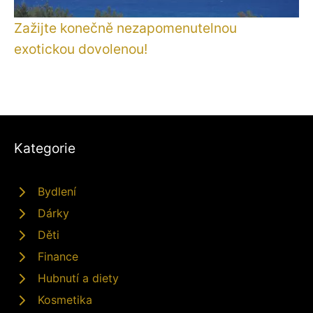
Zažijte konečně nezapomenutelnou
exotickou dovolenou!
Kategorie
Bydlení
Dárky
Děti
Finance
Hubnutí a diety
Kosmetika