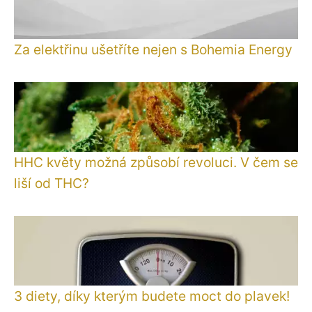
Za elektřinu ušetříte nejen s Bohemia Energy
HHC květy možná způsobí revoluci. V čem se
liší od THC?
3 diety, díky kterým budete moct do plavek!