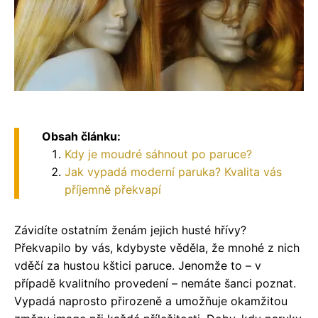
Obsah článku:
Kdy je moudré sáhnout po paruce?
Jak vypadá moderní paruka? Kvalita vás
příjemně překvapí
Závidíte ostatním ženám jejich husté hřívy?
Překvapilo by vás, kdybyste věděla, že mnohé z nich
vděčí za hustou kštici paruce. Jenomže to – v
případě kvalitního provedení – nemáte šanci poznat.
Vypadá naprosto přirozeně a umožňuje okamžitou