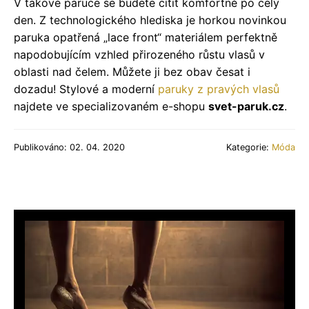
V takové paruce se budete cítit komfortně po celý
den. Z technologického hlediska je horkou novinkou
paruka opatřená „lace front“ materiálem perfektně
napodobujícím vzhled přirozeného růstu vlasů v
oblasti nad čelem. Můžete ji bez obav česat i
dozadu! Stylové a moderní
paruky z pravých vlasů
najdete ve specializovaném e-shopu
svet-paruk.cz
.
Publikováno: 02. 04. 2020
Kategorie:
Móda