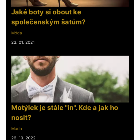
Jaké boty si obout ke
společenským šatům?
Móda
23. 01. 2021
Motýlek je stále "in". Kde a jak ho
nosit?
Móda
26. 10. 2022