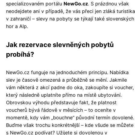
specializovaném portálu
NewGo.cz
. S prázdnou však
neodejdete ani v případě, že vás přeci jen zláká turistika
v zahraničí – slevy na pobyty se týkají také slovenských
hor a Alp.
Jak rezervace slevněných pobytů
probíhá?
NewGo.cz funguje na jednoduchém principu. Nabídka
slev je časově omezená a průběžně se mění. Jakmile
vám některá z akcí padne do oka, zakoupíte si voucher,
který následně uplatníte přímo na místě ubytování.
Obrovskou výhodu představuje fakt, že platnost
voucherů bývá řádově v měsících – to oceníte v
momentě, kdy vám „bouchne“ původní termín dovolené.
Buďme však trochu konkrétnější – kde všude se můžete
s NewGo.cz podívat? Užijete si dovolenou v