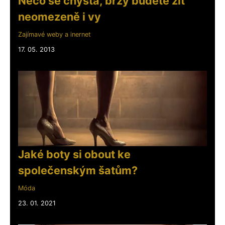
Něco se chystá, brzy budete žít
neomezeně i vy
Zajímavé weby a inernet
17. 05. 2013
Jaké boty si obout ke
společenským šatům?
Móda
23. 01. 2021