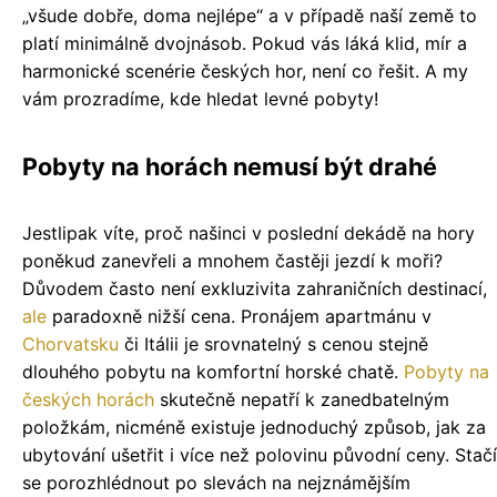
„všude dobře, doma nejlépe“ a v případě naší země to
platí minimálně dvojnásob. Pokud vás láká klid, mír a
harmonické scenérie českých hor, není co řešit. A my
vám prozradíme, kde hledat levné pobyty!
Pobyty na horách nemusí být drahé
Jestlipak víte, proč našinci v poslední dekádě na hory
poněkud zanevřeli a mnohem častěji jezdí k moři?
Důvodem často není exkluzivita zahraničních destinací,
ale
paradoxně nižší cena. Pronájem apartmánu v
Chorvatsku
či Itálii je srovnatelný s cenou stejně
dlouhého pobytu na komfortní horské chatě.
Pobyty na
českých horách
skutečně nepatří k zanedbatelným
položkám, nicméně existuje jednoduchý způsob, jak za
ubytování ušetřit i více než polovinu původní ceny. Stačí
se porozhlédnout po slevách na nejznámějším