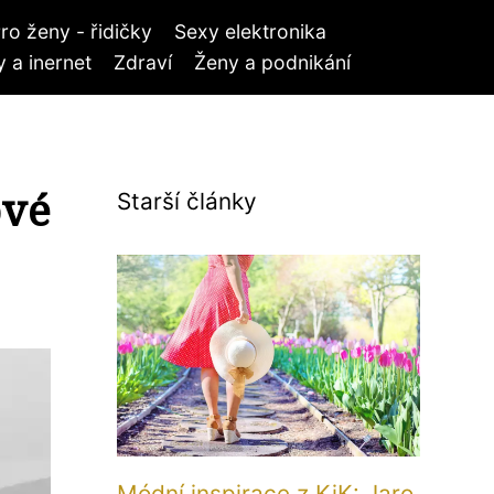
ro ženy - řidičky
Sexy elektronika
 a inernet
Zdraví
Ženy a podnikání
ové
Starší články
Módní inspirace z KiK: Jaro