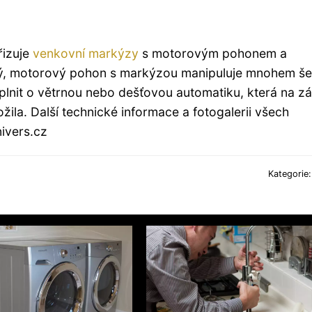
řizuje
venkovní markýzy
s motorovým pohonem a
tý, motorový pohon s markýzou manipuluje mnohem šet
oplnit o větrnou nebo dešťovou automatiku, která na z
žila. Další technické informace a fotogalerii všech
nivers.cz
Kategorie