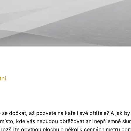
tní
 se dočkat, až pozvete na kafe i své přátele? A jak by
jší místo, kde vás nebudou obtěžovat ani nepříjemné slu
 rozšiřte obytnou plochu o několik cenných metrů po