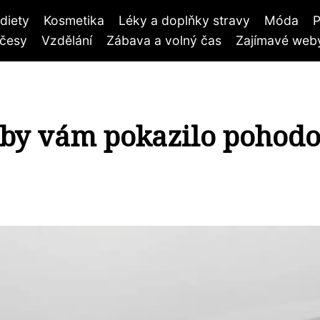
diety
Kosmetika
Léky a doplňky stravy
Móda
P
účesy
Vzdělání
Zábava a volný čas
Zajímavé weby
aby vám pokazilo pohod