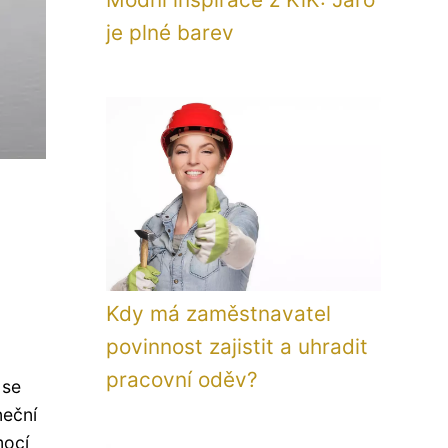
je plné barev
Kdy má zaměstnavatel
povinnost zajistit a uhradit
pracovní oděv?
 se
neční
mocí