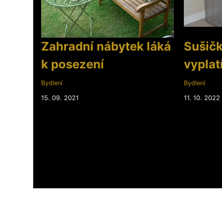
Zahradní nábytek láká
Sušičk
k posezení
vyplat
Bydlení
Bydlení
15. 09. 2021
11. 10. 2022