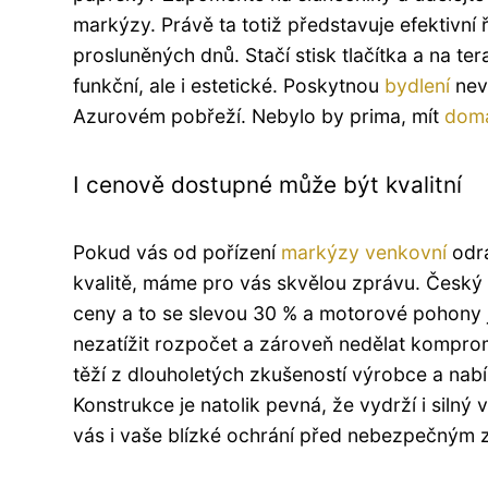
markýzy. Právě ta totiž představuje efektivní ř
prosluněných dnů. Stačí stisk tlačítka a na ter
funkční, ale i estetické. Poskytnou
bydlení
nevš
Azurovém pobřeží. Nebylo by prima, mít
dom
I cenově dostupné může být kvalitní
Pokud vás od pořízení
markýzy venkovní
odra
kvalitě, máme pro vás skvělou zprávu. Český
ceny a to se slevou 30 % a motorové pohony js
nezatížit rozpočet a zároveň nedělat komprom
těží z dlouholetých zkušeností výrobce a nab
Konstrukce je natolik pevná, že vydrží i silný 
vás i vaše blízké ochrání před nebezpečným 