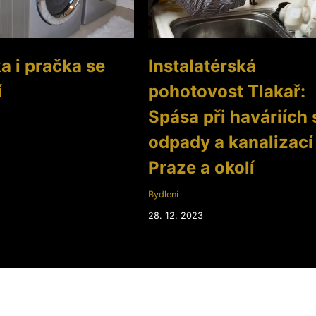
a i pračka se
Instalatérská
í
pohotovost Tlakař:
Spása při haváriích 
odpady a kanalizací
Praze a okolí
Bydlení
28. 12. 2023