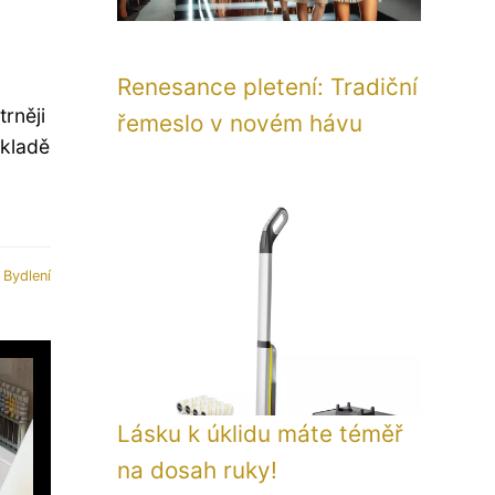
Renesance pletení: Tradiční
rněji
řemeslo v novém hávu
ákladě
:
Bydlení
Lásku k úklidu máte téměř
na dosah ruky!