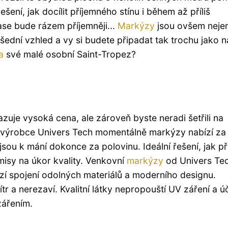
ešení, jak docílit příjemného stínu i během až příliš
ase bude rázem příjemněji...
Markýzy
jsou ovšem neje
ední vzhled a vy si budete připadat tak trochu jako n
a
své malé osobní Saint-Tropez?
zuje vysoká cena, ale zároveň byste neradi šetřili na
 výrobce Univers Tech momentálně markýzy nabízí za
ou k mání dokonce za polovinu. Ideální řešení, jak pří
isy na úkor kvality. Venkovní
markýzy
od Univers Te
ízí spojení odolných materiálů a moderního designu.
vítr a nerezaví. Kvalitní látky nepropouští UV záření a ú
zářením.