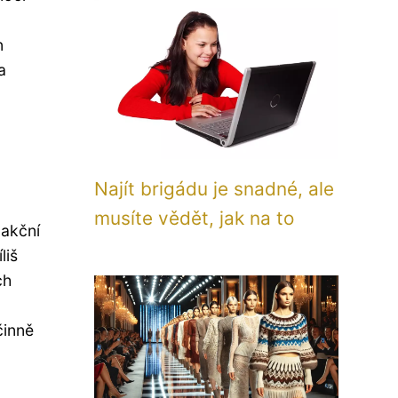
n
a
Najít brigádu je snadné, ale
musíte vědět, jak na to
 akční
liš
ch
činně