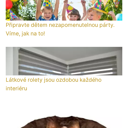
Připravte dětem nezapomenutelnou párty.
Víme, jak na to!
Látkové rolety jsou ozdobou každého
interiéru