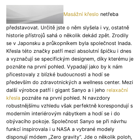
Masážní křeslo
netřeba
představovat. Určitě jste o něm slyšela i vy, ostatně
historie přístrojů sahá o několik dekád zpět. Zrodily
se v Japonsku a průkopníkem byla společnost Inada.
Křesla této značky patří mezi absolutní špičku i dnes
a vyznačují se specifickým designem, díky kterému je
poznáte na první pohled. Vypadají jako by k nám
přicestovaly z blízké budoucnosti a hodí se
především do zdravotnických a wellness center. Mezi
další výrobce patří i gigant Sanyo a i jeho
relaxační
křesla
poznáte na první pohled. N navzdory
robustnějšímu vzhledu však perfektně korespondují s
moderním interiérovým nábytkem a hodí se i do
obývacího pokoje. Společnost Sanyo se při návrhu
funkcí inspirovala i u NASA a vybrané modely
disponují módem „Zero gravity“. Jde o několik poloh,