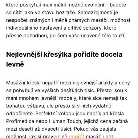
které poskytují maximální možné uvolnění – budete
se cítit jako ve stavu bez tíže. Samozřejmostí je
nespočet známých i méně známých masáží, možnost
individuálního nastavení a citlivé senzory, které
přesně odhadnou, po čem vaše unavené tělo touží.
Nejlevnější křesýlka pořídíte docela
levně
Masážní křesla nepatří mezi nejlevnější artikly a ceny
se pohybují ve vyšších desítkách tisíc. Přesto jsou k
mání mnohem levnější modely, které sice nemají tak
bohatou výbavu, ale přesto si v nich vydatně
odpočinete. Perfektní volbou jsou například křesla
Profimedica nebo Human Touch, jejichž cena začíná
mezi deseti až dvaceti tisíci. Pokud vás zaujala
možnost, jak si pravidelně
dopřát
masáž i bez