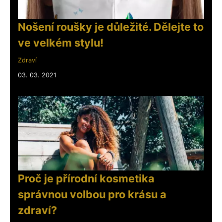
Nošení roušky je důležité. Dělejte to
ve velkém stylu!
Zdraví
03. 03. 2021
Proč je přírodní kosmetika
správnou volbou pro krásu a
zdraví?