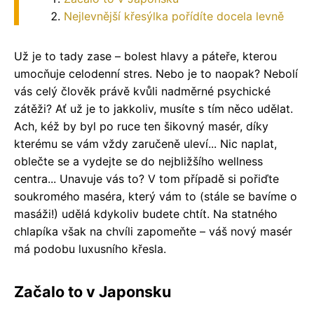
Nejlevnější křesýlka pořídíte docela levně
Už je to tady zase – bolest hlavy a páteře, kterou
umocňuje celodenní stres. Nebo je to naopak? Nebolí
vás celý člověk právě kvůli nadměrné psychické
zátěži? Ať už je to jakkoliv, musíte s tím něco udělat.
Ach, kéž by byl po ruce ten šikovný masér, díky
kterému se vám vždy zaručeně uleví... Nic naplat,
oblečte se a vydejte se do nejbližšího wellness
centra... Unavuje vás to? V tom případě si pořiďte
soukromého maséra, který vám to (stále se bavíme o
masáži!) udělá kdykoliv budete chtít. Na statného
chlapíka však na chvíli zapomeňte – váš nový masér
má podobu luxusního křesla.
Začalo to v Japonsku