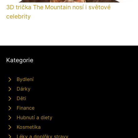
3D trička The Mountain nosí i světové
celebrity
Kategorie
Bydlení
Dárky
Děti
Finance
Hubnutí a diety
Kosmetika
Léky a doplňky stravy